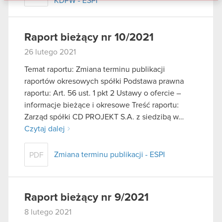
KDPW - ESPI
danymi otrzymanymi od Ciebie lub uzyskanymi
podczas korzystania z ich usług. Kontynuując
korzystanie z naszej witryny, zgadasz się na
Raport bieżący nr 10/2021
używanie plików cookie.
26 lutego 2021
Temat raportu: Zmiana terminu publikacji
raportów okresowych spółki Podstawa prawna
raportu: Art. 56 ust. 1 pkt 2 Ustawy o ofercie –
informacje bieżące i okresowe Treść raportu:
Zarząd spółki CD PROJEKT S.A. z siedzibą w…
Czytaj dalej
Zmiana terminu publikacji - ESPI
PDF
Raport bieżący nr 9/2021
8 lutego 2021