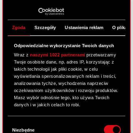
Raport bieżący nr 13/2021
26 marca 2021
Temat: Rejestracja akcji serii M Spółki w KDPW
Podstawa prawna: Art. 56 ust. 1 pkt 2 ustawy o
Zgoda
Szczegóły
Ustawienia reklam
O plikach
ofercie – informacja bieżąca Zarząd CD PROJEKT
S.A. z siedzibą w Warszawie, przy ul.
Odpowiedzialne wykorzystanie Twoich danych
Jagiellońskiej 74 („Spółka”),…
Czytaj dalej
Wraz z
naszymi 1022 partnerami
przetwarzamy
Rejestracja akcji serii M Spółki w KDPW -
Twoje osobiste dane, np. adres IP, korzystając z
PDF
ESPI
takich technologii jak pliki cookie, w celu
wyświetlania spersonalizowanych reklam i treści,
analizowania tychże, wychodzenia naprzeciw
Raport bieżący nr 12/2021
oczekiwaniom użytkowników i rozwoju produktów.
Masz wybór odnośnie tego, kto używa Twoich
25 marca 2021
danych i w jakich celach to robi.
Temat: Dopuszczenie i wprowadzenie akcji do
obrotu na rynku regulowanym GPW Podstawa
Jeśli wyrazisz na to zgodę, chcielibyśmy również:
prawna: Art. 17 ust. 1 MAR – informacje poufne
Wybór
Gromadzić dane dotyczące Twojej
Niezbędne
Zarząd CD PROJEKT S.A. z siedzibą w Warszawie
zgody