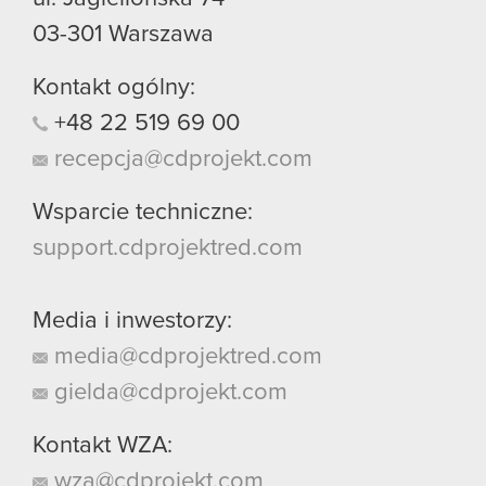
03-301
Warszawa
Kontakt ogólny:
+48
22
519
69
00
recepcja@cdprojekt.com
Wsparcie techniczne:
support.cdprojektred.com
Media i inwestorzy:
media@cdprojektred.com
gielda@cdprojekt.com
Kontakt WZA:
wza@cdprojekt.com