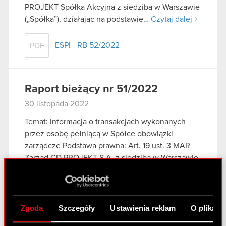
PROJEKT Spółka Akcyjna z siedzibą w Warszawie
(„Spółka”), działając na podstawie…
Czytaj dalej
ESPI - RB 52/2022
PDF
Raport bieżący nr 51/2022
30 listopada 2022
Temat: Informacja o transakcjach wykonanych
przez osobę pełniącą w Spółce obowiązki
zarządcze Podstawa prawna: Art. 19 ust. 3 MAR
Zarząd CD PROJEKT S.A. z siedzibą w Warszawie
(„Spółka”) przekazuje do publicznej wiadomości
informację o otrzymanym…
Czytaj dalej
Zgoda
Szczegóły
Ustawienia reklam
O plikach
ESPI - RB 51/2022
PDF