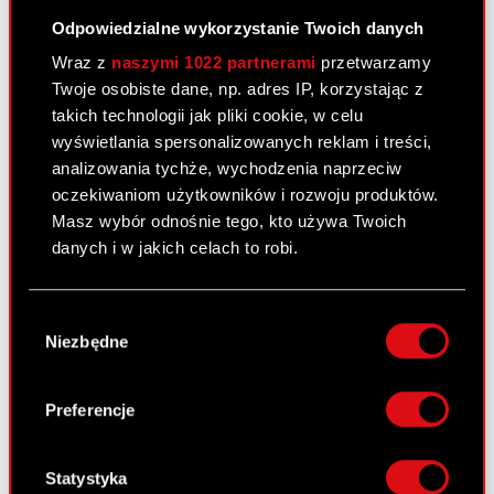
Powiadomienie o transakcji - 30
PDF
Odpowiedzialne wykorzystanie Twoich danych
listopada 2022
Wraz z
naszymi 1022 partnerami
przetwarzamy
Twoje osobiste dane, np. adres IP, korzystając z
takich technologii jak pliki cookie, w celu
Raport bieżący nr 50/2022
wyświetlania spersonalizowanych reklam i treści,
22 listopada 2022
analizowania tychże, wychodzenia naprzeciw
Temat: Projekty uchwał Nadzwyczajnego
oczekiwaniom użytkowników i rozwoju produktów.
Walnego Zgromadzenia Akcjonariuszy Podstawa
Masz wybór odnośnie tego, kto używa Twoich
prawna: Art. 56 ust. 1 pkt 2 Ustawy o ofercie –
danych i w jakich celach to robi.
informacje bieżące i okresowe Zarząd CD
PROJEKT S.A. przekazuje w załączeniu projekty
Jeśli wyrazisz na to zgodę, chcielibyśmy również:
Wybór
uchwał Nadzwyczajnego Walnego Zgromadzenia
Gromadzić dane dotyczące Twojej
Niezbędne
zgody
Akcjonariuszy CD…
Czytaj dalej
lokalizacji geograficznej z dokładnością nawet
do kilku metrów
Projekty uchwał Nadzwyczajnego
Identyfikować Twoje urządzenie, aktywnie
PDF
Preferencje
Walnego Zgromadzenia Akcjonariuszy
analizując charakteryzującego je zbiory
danych (fingerprinting, czyli wirtualny odcisk
palca)
Statystyka