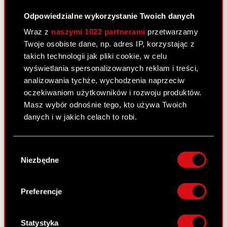
Odpowiedzialne wykorzystanie Twoich danych
Załącznik 4 - Marcin Iwiński życiorys
PDF
Wraz z
naszymi 1022 partnerami
przetwarzamy
Twoje osobiste dane, np. adres IP, korzystając z
takich technologii jak pliki cookie, w celu
Raport bieżący nr 45/2022
wyświetlania spersonalizowanych reklam i treści,
analizowania tychże, wychodzenia naprzeciw
24 października 2022
oczekiwaniom użytkowników i rozwoju produktów.
Temat: Realizacja i zakończenie skupu akcji
Masz wybór odnośnie tego, kto używa Twoich
własnych Podstawa prawna: Art. 2 ust. 2 i 3
danych i w jakich celach to robi.
rozporządzenia delegowanego Komisji (UE)
2016/1052 z dnia 8 marca 2016 roku
Jeśli wyrazisz na to zgodę, chcielibyśmy również:
Wybór
uzupełniającego rozporządzenie Parlamentu
Gromadzić dane dotyczące Twojej
Niezbędne
zgody
Europejskiego i Rady (UE) nr 596/2014…
Czytaj
lokalizacji geograficznej z dokładnością nawet
dalej
do kilku metrów
Identyfikować Twoje urządzenie, aktywnie
Preferencje
analizując charakteryzującego je zbiory
ESPI - RB 45/2022
PDF
danych (fingerprinting, czyli wirtualny odcisk
palca)
Statystyka
Załącznik 1 - Zestawienie transakcji na