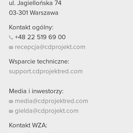
ul. Jagiellońska 74
03-301
Warszawa
Kontakt ogólny:
+48
22
519
69
00
recepcja@cdprojekt.com
Wsparcie techniczne:
support.cdprojektred.com
Media i inwestorzy:
media@cdprojektred.com
gielda@cdprojekt.com
Kontakt WZA: