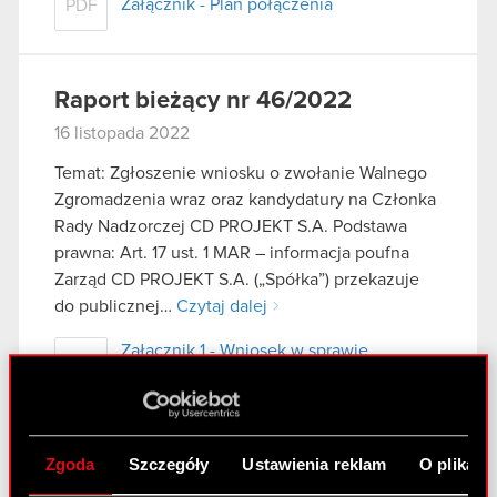
Załącznik - Plan połączenia
PDF
Raport bieżący nr 46/2022
16 listopada 2022
Temat: Zgłoszenie wniosku o zwołanie Walnego
Zgromadzenia wraz oraz kandydatury na Członka
Rady Nadzorczej CD PROJEKT S.A. Podstawa
prawna: Art. 17 ust. 1 MAR – informacja poufna
Zarząd CD PROJEKT S.A. („Spółka”) przekazuje
do publicznej…
Czytaj dalej
Załącznik 1 - Wniosek w sprawie
PDF
zwołania zgromadzenia
Załącznik 2 - Oświadczenie odnośnie
PDF
pełnienia funkcji
Zgoda
Szczegóły
Ustawienia reklam
O plikach
Załącznik 3 - Projekty uchwał
PDF