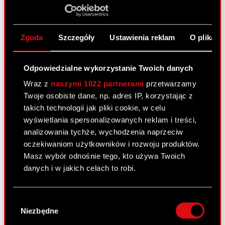
projektu: 06/2013…
Czytaj dalej
Zgoda
Szczegóły
Ustawienia reklam
O plikach
The Witcher 3
1 stycznia 2013
Odpowiedzialne wykorzystanie Twoich danych
Beneficjent: CD PROJEKT Spółka Akcyjna
Wraz z
naszymi 1022 partnerami
przetwarzamy
Wartość projektu – 1.829.368,63 EUR Wartość
Twoje osobiste dane, np. adres IP, korzystając z
przyznanego dofinansowania – 150.000,00 EUR
takich technologii jak pliki cookie, w celu
Realizacja projektu: 12/2012 – 05/2015…
Czytaj
wyświetlania spersonalizowanych reklam i treści,
dalej
analizowania tychże, wychodzenia naprzeciw
oczekiwaniom użytkowników i rozwoju produktów.
Masz wybór odnośnie tego, kto używa Twoich
Udział w międzynarodowych
danych i w jakich celach to robi.
targach szansą rozwoju eksportu
CD Projekt RED Sp. z o.o. oraz
Jeśli wyrazisz na to zgodę, chcielibyśmy również:
Wybór
możliwością promocji nowych
Gromadzić dane dotyczące Twojej
Niezbędne
zgody
technologii i produktów z
lokalizacji geograficznej z dokładnością nawet