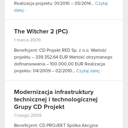
podczas korzystania z ich usług. Kontynuując
Realizacja projektu: 01/2010 – 05/2014…
Czytaj
korzystanie z naszej witryny, zgadasz się na
dalej
używanie plików cookie.
The Witcher 2 (PC)
1 marca 2009
Beneficjent: CD Projekt RED Sp. z o.o. Wartość
projektu – 339.352,64 EUR Wartość otrzymanego
dofinansowania – 100.000,00 EUR Realizacja
projektu: 04/2009 – 02/2010…
Czytaj dalej
Modernizacja infrastruktury
technicznej i technologicznej
Grupy CD Projekt
1 lutego 2009
Beneficjent: CD PROJEKT Spółka Akcyjna