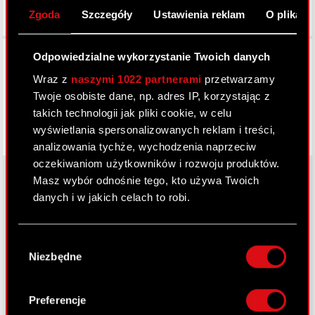
Zgoda
Szczegóły
Ustawienia reklam
O plikach
Facebook
Odpowiedzialne wykorzystanie Twoich danych
Wraz z
naszymi 1022 partnerami
przetwarzamy
Twoje osobiste dane, np. adres IP, korzystając z
takich technologii jak pliki cookie, w celu
wyświetlania spersonalizowanych reklam i treści,
analizowania tychże, wychodzenia naprzeciw
oczekiwaniom użytkowników i rozwoju produktów.
Masz wybór odnośnie tego, kto używa Twoich
danych i w jakich celach to robi.
O CD PROJEKT
Jeśli wyrazisz na to zgodę, chcielibyśmy również:
Grupa Kapitałowa
Wybór
Gromadzić dane dotyczące Twojej
Niezbędne
zgody
lokalizacji geograficznej z dokładnością nawet
Nasz biznes
do kilku metrów
Inwestorzy
Identyfikować Twoje urządzenie, aktywnie
Preferencje
analizując charakteryzującego je zbiory