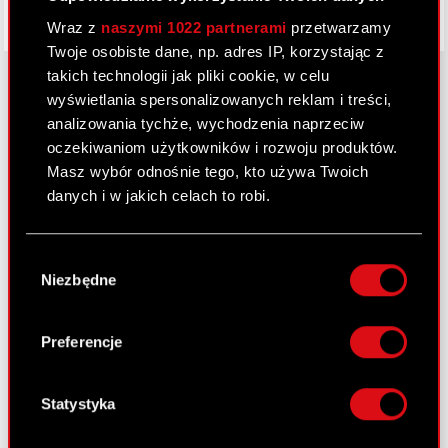
Wraz z
naszymi 1022 partnerami
przetwarzamy
Twoje osobiste dane, np. adres IP, korzystając z
takich technologii jak pliki cookie, w celu
wyświetlania spersonalizowanych reklam i treści,
analizowania tychże, wychodzenia naprzeciw
O CD PROJEKT
oczekiwaniom użytkowników i rozwoju produktów.
Masz wybór odnośnie tego, kto używa Twoich
Grupa Kapitałowa
danych i w jakich celach to robi.
Nasz biznes
Jeśli wyrazisz na to zgodę, chcielibyśmy również:
Inwestorzy
Wybór
Gromadzić dane dotyczące Twojej
Niezbędne
zgody
Zrównoważony rozwój
lokalizacji geograficznej z dokładnością nawet
do kilku metrów
Media
Identyfikować Twoje urządzenie, aktywnie
Preferencje
analizując charakteryzującego je zbiory
Kariera
danych (fingerprinting, czyli wirtualny odcisk
Kontakt
palca)
Statystyka
Dowiedz się więcej odnośnie tego, jak Twoje
Szukaj