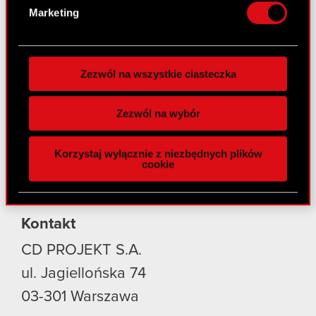
osobiste dane są przetwarzane oraz ustaw własne
Marketing
preferencje w
sekcji szczegółów
. W Deklaracji
Produkty
plików cookie możesz zmienić lub wycofać swoją
zgodę w dowolnej chwili.
Cyberpunk 2077: Widmo Wolności
Zezwól na wszystkie ciasteczka
Cyberpunk 2077
Wykorzystujemy pliki cookie do
spersonalizowania treści i reklam, aby oferować
Wiedźmin 3: Dziki Gon
Zezwól na wybór
funkcje społecznościowe i analizować ruch w
Wiedźmin 2: Zabójcy Królów
naszej witrynie. Informacje o tym, jak korzystasz
Korzystaj wyłącznie z niezbędnych plików
z naszej witryny, udostępniamy partnerom
Wiedźmin
cookie
społecznościowym, reklamowym i analitycznym.
GWINT: Wiedźmińska Gra Karciana
Partnerzy mogą połączyć te informacje z innymi
danymi otrzymanymi od Ciebie lub uzyskanymi
Kontakt
podczas korzystania z ich usług. Kontynuując
korzystanie z naszej witryny, zgadasz się na
CD PROJEKT S.A.
używanie plików cookie.
ul. Jagiellońska 74
03-301
Warszawa