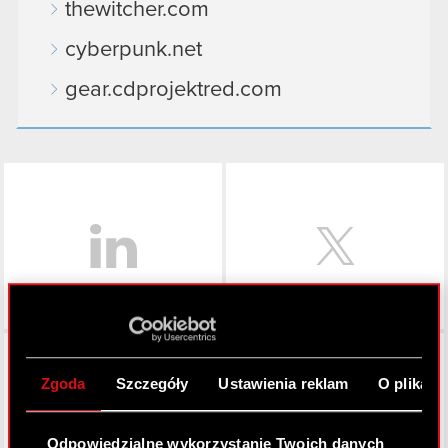
thewitcher.com
cyberpunk.net
gear.cdprojektred.com
LinkedIn
Facebook
Zgoda
Szczegóły
Ustawienia reklam
O plikach
Odpowiedzialne wykorzystanie Twoich danych