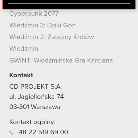
Cyberpunk 2077: Widmo Wolności
Partnerzy mogą połączyć te informacje z innymi
danymi otrzymanymi od Ciebie lub uzyskanymi
Cyberpunk 2077
podczas korzystania z ich usług. Kontynuując
korzystanie z naszej witryny, zgadasz się na
Wiedźmin 3: Dziki Gon
używanie plików cookie.
Wiedźmin 2: Zabójcy Królów
Wiedźmin
GWINT: Wiedźmińska Gra Karciana
Kontakt
CD PROJEKT S.A.
ul. Jagiellońska 74
03-301
Warszawa
Kontakt ogólny:
+48
22
519
69
00