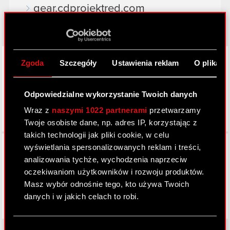
gear.cdprojektred.com
LinkedIn
Zgoda
Szczegóły
Ustawienia reklam
O plikach
Odpowiedzialne wykorzystanie Twoich danych
Wraz z
naszymi 1022 partnerami
przetwarzamy
Twoje osobiste dane, np. adres IP, korzystając z
takich technologii jak pliki cookie, w celu
Facebook
wyświetlania spersonalizowanych reklam i treści,
analizowania tychże, wychodzenia naprzeciw
oczekiwaniom użytkowników i rozwoju produktów.
Masz wybór odnośnie tego, kto używa Twoich
danych i w jakich celach to robi.
Jeśli wyrazisz na to zgodę, chcielibyśmy również:
Wybór