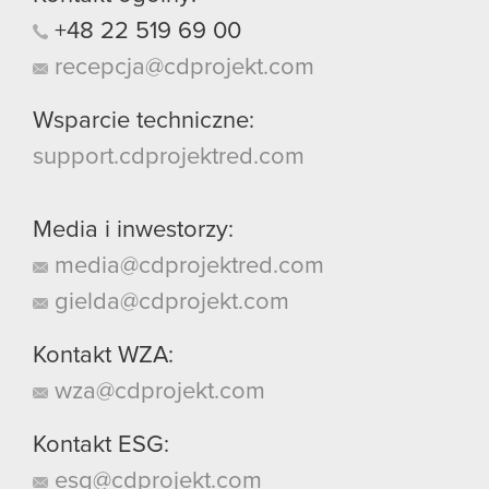
+48
22
519
69
00
recepcja@cdprojekt.com
Wsparcie techniczne:
support.cdprojektred.com
Media i inwestorzy:
media@cdprojektred.com
gielda@cdprojekt.com
Kontakt WZA:
wza@cdprojekt.com
Kontakt ESG:
esg@cdprojekt.com