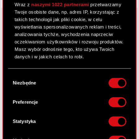
Wraz z
naszymi 1022 partnerami
przetwarzamy
Twoje osobiste dane, np. adres IP, korzystając z
takich technologii jak pliki cookie, w celu
wyświetlania spersonalizowanych reklam i treści,
O CD PROJEKT
analizowania tychże, wychodzenia naprzeciw
oczekiwaniom użytkowników i rozwoju produktów.
Grupa Kapitałowa
Masz wybór odnośnie tego, kto używa Twoich
danych i w jakich celach to robi.
Nasz biznes
Inwestorzy
Jeśli wyrazisz na to zgodę, chcielibyśmy również:
Wybór
Gromadzić dane dotyczące Twojej
Zrównoważony rozwój
Niezbędne
zgody
lokalizacji geograficznej z dokładnością nawet
Media
do kilku metrów
Identyfikować Twoje urządzenie, aktywnie
Preferencje
Kariera
analizując charakteryzującego je zbiory
danych (fingerprinting, czyli wirtualny odcisk
Kontakt
palca)
Statystyka
Szukaj
Dowiedz się więcej odnośnie tego, jak Twoje
osobiste dane są przetwarzane oraz ustaw własne