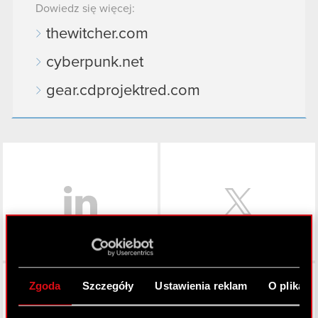
Dowiedz się więcej:
thewitcher.com
cyberpunk.net
gear.cdprojektred.com
LinkedIn
Facebook
Zgoda
Szczegóły
Ustawienia reklam
O plikach