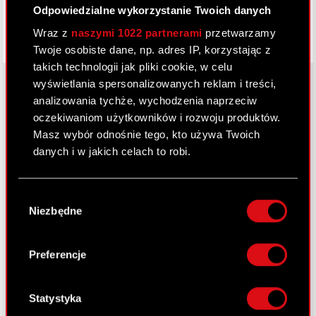
Odpowiedzialne wykorzystanie Twoich danych
Wraz z
naszymi 1022 partnerami
przetwarzamy
Twoje osobiste dane, np. adres IP, korzystając z
takich technologii jak pliki cookie, w celu
wyświetlania spersonalizowanych reklam i treści,
analizowania tychże, wychodzenia naprzeciw
oczekiwaniom użytkowników i rozwoju produktów.
O CD PROJEKT
Masz wybór odnośnie tego, kto używa Twoich
Grupa Kapitałowa
danych i w jakich celach to robi.
Nasz biznes
Jeśli wyrazisz na to zgodę, chcielibyśmy również:
Wybór
Inwestorzy
Gromadzić dane dotyczące Twojej
Niezbędne
zgody
lokalizacji geograficznej z dokładnością nawet
Zrównoważony rozwój
do kilku metrów
Identyfikować Twoje urządzenie, aktywnie
Preferencje
Media
analizując charakteryzującego je zbiory
danych (fingerprinting, czyli wirtualny odcisk
Kariera
palca)
Statystyka
Kontakt
Dowiedz się więcej odnośnie tego, jak Twoje