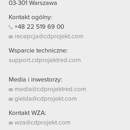
03-301
Warszawa
Kontakt ogólny:
+48
22
519
69
00
recepcja@cdprojekt.com
Wsparcie techniczne:
support.cdprojektred.com
Media i inwestorzy:
media@cdprojektred.com
gielda@cdprojekt.com
Kontakt WZA:
wza@cdprojekt.com