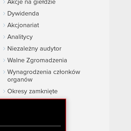
Akcje na giełdzie
Dywidenda
Akcjonariat
Analitycy
Niezależny audytor
Walne Zgromadzenia
Wynagrodzenia członków
organów
Okresy zamknięte
Kalendarz inwestora
FAQ
Przydatne linki