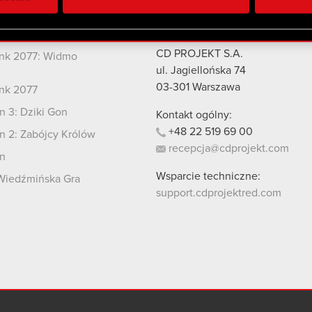
 uzyskanymi podczas korzystania z ich usług. Kontynuując korzy
lików cookie.
kty
Kontakt
CD PROJEKT S.A.
nk 2077: Widmo
i
ul. Jagiellońska 74
03-301
Warszawa
nk 2077
 3: Dziki Gon
Kontakt ogólny:
+48
22
519
69
00
 2: Zabójcy Królów
recepcja@cdprojekt.com
n
Wsparcie techniczne:
Wiedźmińska Gra
support.cdprojektred.com