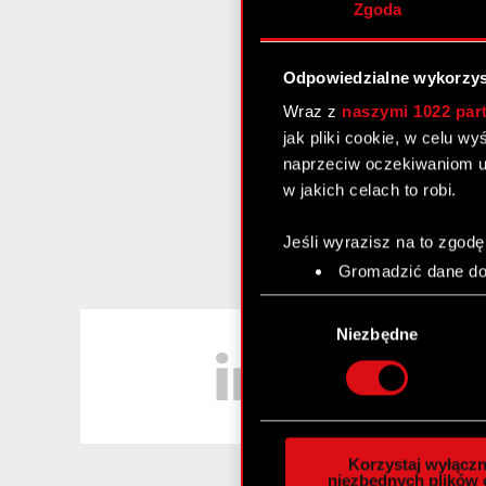
Zgoda
Odpowiedzialne wykorzys
Wraz z
naszymi 1022 par
jak pliki cookie, w celu w
naprzeciw oczekiwaniom u
w jakich celach to robi.
Jeśli wyrazisz na to zgodę
Gromadzić dane dot
Identyfikować Twoje
Wybór
czyli wirtualny odcisk 
LinkedIn
zgody
Niezbędne
Dowiedz się więcej odnośn
szczegółów
. W Deklaracj
Wykorzystujemy pliki cook
analizować ruch w naszej w
Korzystaj wyłączn
społecznościowym, reklam
niezbędnych plików 