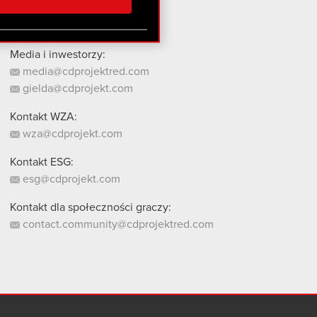
stanie z naszej witryny,
Media i inwestorzy:
media@cdprojektred.com
gielda@cdprojekt.com
Kontakt WZA:
wza@cdprojekt.com
Kontakt ESG:
esg@cdprojekt.com
Kontakt dla społeczności graczy:
contact.community@cdprojektred.com