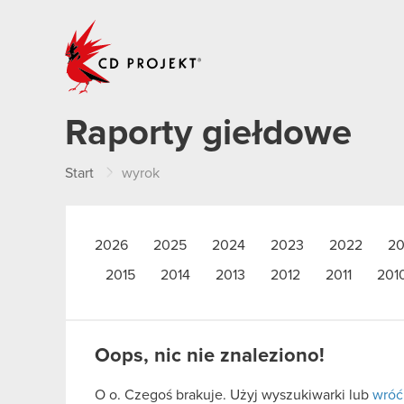
CD PROJEKT
Raporty giełdowe
Start
wyrok
2026
2025
2024
2023
2022
20
2015
2014
2013
2012
2011
201
Oops, nic nie znaleziono!
O o. Czegoś brakuje. Użyj wyszukiwarki lub
wróć