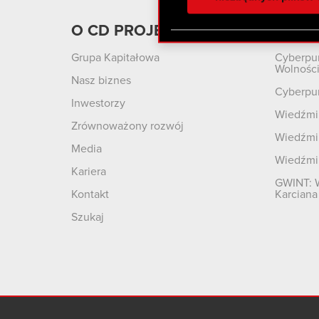
otrzymanymi od Ciebie lub
zgadasz się na używanie p
O CD PROJEKT
Produ
Grupa Kapitałowa
Cyberpu
Wolnośc
Nasz biznes
Cyberpu
Inwestorzy
Wiedźmin
Zrównoważony rozwój
Wiedźmin
Media
Wiedźmi
Kariera
GWINT: 
Kontakt
Karciana
Szukaj