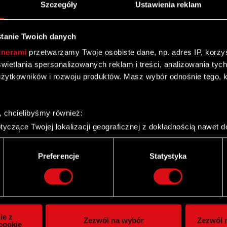
Szczegóły
Ustawienia reklam
tanie Twoich danych
tnerami
przetwarzamy Twoje osobiste dane, np. adres IP, korzyst
yświetlania spersonalizowanych reklam i treści, analizowania ty
żytkowników i rozwoju produktów. Masz wybór odnośnie tego, 
, chcielibyśmy również:
yczące Twojej lokalizacji geograficznej z dokładnością nawet d
 urządzenie, aktywnie analizując charakteryzującego je zbiory d
palca)
Twitter
Preferencje
Statystyka
ie tego, jak Twoje osobiste dane są przetwarzane oraz ustaw w
i plików cookie możesz zmienić lub wycofać swoją zgodę w dowol
ie do spersonalizowania treści i reklam, aby oferować funkcje 
itrynie. Informacje o tym, jak korzystasz z naszej witryny, ud
ie z
Zezwól na wybór
Zezwól n
owym i analitycznym. Partnerzy mogą połączyć te informacje z
cookie