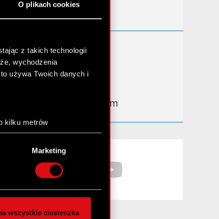
O plikach cookies
Kontakt IR
Dowiedz się więcej:
ając z takich technologii
chże, wychodzenia
thewitcher.com
kto używa Twoich danych i
cyberpunk.net
gear.cdprojektred.com
o kilku metrów
anych (fingerprinting,
Facebook
YouTube
Marketing
łasne preferencje w
sekcji
nej chwili.
społecznościowe i
ostępniamy partnerom
a wszystkie ciasteczka
 innymi danymi