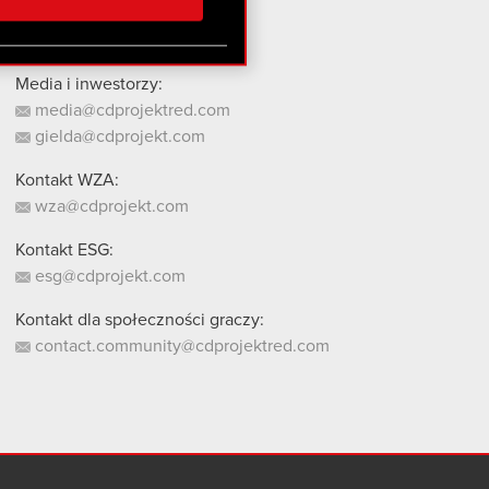
stanie z naszej witryny,
Media i inwestorzy:
media@cdprojektred.com
gielda@cdprojekt.com
Kontakt WZA:
wza@cdprojekt.com
Kontakt ESG:
esg@cdprojekt.com
Kontakt dla społeczności graczy:
contact.community@cdprojektred.com