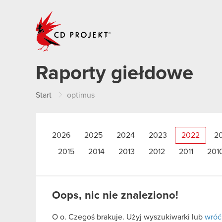
CD PROJEKT
Raporty giełdowe
Start
optimus
2026
2025
2024
2023
2022
2
2015
2014
2013
2012
2011
201
Oops, nic nie znaleziono!
O o. Czegoś brakuje. Użyj wyszukiwarki lub
wróć