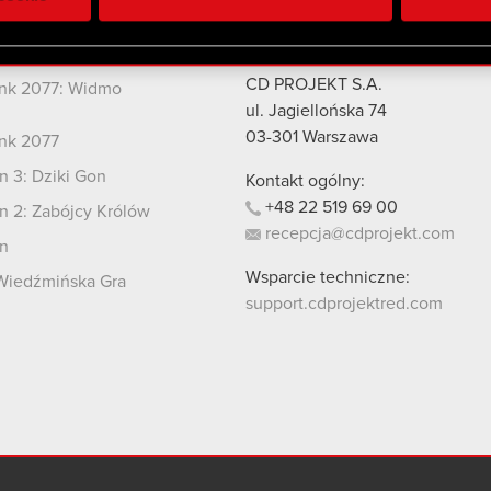
 uzyskanymi podczas korzystania z ich usług. Kontynuując korzy
lików cookie.
kty
Kontakt
CD PROJEKT S.A.
nk 2077: Widmo
i
ul. Jagiellońska 74
03-301
Warszawa
nk 2077
 3: Dziki Gon
Kontakt ogólny:
+48
22
519
69
00
 2: Zabójcy Królów
recepcja@cdprojekt.com
n
Wsparcie techniczne:
Wiedźmińska Gra
support.cdprojektred.com