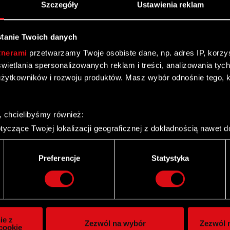
Szczegóły
Ustawienia reklam
tanie Twoich danych
tnerami
przetwarzamy Twoje osobiste dane, np. adres IP, korzyst
yświetlania spersonalizowanych reklam i treści, analizowania ty
żytkowników i rozwoju produktów. Masz wybór odnośnie tego, 
, chcielibyśmy również:
yczące Twojej lokalizacji geograficznej z dokładnością nawet d
 urządzenie, aktywnie analizując charakteryzującego je zbiory d
palca)
Twitter
Preferencje
Statystyka
ie tego, jak Twoje osobiste dane są przetwarzane oraz ustaw w
i plików cookie możesz zmienić lub wycofać swoją zgodę w dowol
ie do spersonalizowania treści i reklam, aby oferować funkcje 
itrynie. Informacje o tym, jak korzystasz z naszej witryny, ud
ie z
Zezwól na wybór
Zezwól n
owym i analitycznym. Partnerzy mogą połączyć te informacje z
cookie