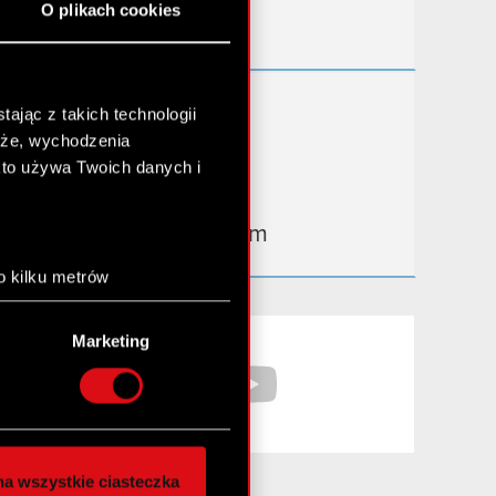
O plikach cookies
Kontakt IR
Dowiedz się więcej:
ając z takich technologii
chże, wychodzenia
thewitcher.com
kto używa Twoich danych i
cyberpunk.net
gear.cdprojektred.com
o kilku metrów
anych (fingerprinting,
Facebook
YouTube
Marketing
łasne preferencje w
sekcji
nej chwili.
społecznościowe i
ostępniamy partnerom
a wszystkie ciasteczka
 innymi danymi