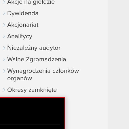
Akcje na giełdzie
Dywidenda
Akcjonariat
Analitycy
Niezależny audytor
Walne Zgromadzenia
Wynagrodzenia członków
organów
Okresy zamknięte
Kalendarz inwestora
FAQ
Przydatne linki