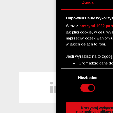
Zgoda
Odpowiedzialne wykorzys
Wraz z
naszymi 1022 par
jak pliki cookie, w celu w
naprzeciw oczekiwaniom u
w jakich celach to robi.
Jeśli wyrazisz na to zgodę
Gromadzić dane dot
Identyfikować Twoje
Wybór
czyli wirtualny odcisk 
LinkedIn
zgody
Niezbędne
Dowiedz się więcej odnośn
szczegółów
. W Deklaracj
Wykorzystujemy pliki cook
analizować ruch w naszej w
Korzystaj wyłączn
społecznościowym, reklam
niezbędnych plików 