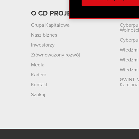
otrzymanymi od Ciebie lub
zgadasz się na używanie p
O CD PROJEKT
Produ
Grupa Kapitałowa
Cyberpu
Wolnośc
Nasz biznes
Cyberpu
Inwestorzy
Wiedźmin
Zrównoważony rozwój
Wiedźmin
Media
Wiedźmi
Kariera
GWINT: 
Kontakt
Karciana
Szukaj