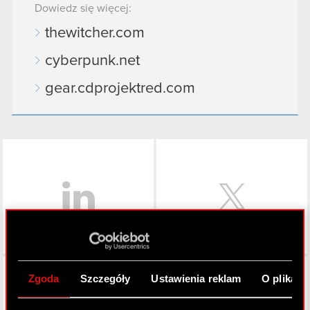
Dowiedz się więcej:
thewitcher.com
cyberpunk.net
gear.cdprojektred.com
LinkedIn
Facebook
Zgoda
Szczegóły
Ustawienia reklam
O plikach