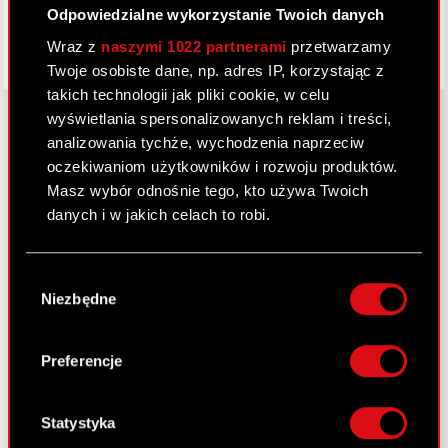
Odpowiedzialne wykorzystanie Twoich danych
Wraz z
naszymi 1022 partnerami
przetwarzamy
Twoje osobiste dane, np. adres IP, korzystając z
takich technologii jak pliki cookie, w celu
wyświetlania spersonalizowanych reklam i treści,
analizowania tychże, wychodzenia naprzeciw
oczekiwaniom użytkowników i rozwoju produktów.
O CD PROJEKT
Masz wybór odnośnie tego, kto używa Twoich
Grupa Kapitałowa
danych i w jakich celach to robi.
Nasz biznes
Jeśli wyrazisz na to zgodę, chcielibyśmy również:
Wybór
Inwestorzy
Gromadzić dane dotyczące Twojej
Niezbędne
zgody
lokalizacji geograficznej z dokładnością nawet
Zrównoważony rozwój
do kilku metrów
Identyfikować Twoje urządzenie, aktywnie
Preferencje
Media
analizując charakteryzującego je zbiory
danych (fingerprinting, czyli wirtualny odcisk
Kariera
palca)
Statystyka
Kontakt
Dowiedz się więcej odnośnie tego, jak Twoje