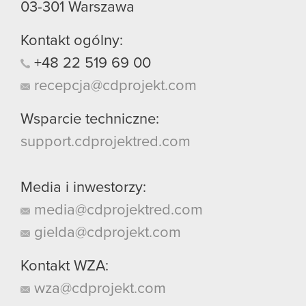
03-301
Warszawa
Kontakt ogólny:
+48
22
519
69
00
recepcja@cdprojekt.com
Wsparcie techniczne:
support.cdprojektred.com
Media i inwestorzy:
media@cdprojektred.com
gielda@cdprojekt.com
Kontakt WZA:
wza@cdprojekt.com