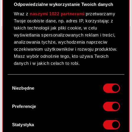
Odpowiedzialne wykorzystanie Twoich danych
Wraz z
naszymi 1022 partnerami
przetwarzamy
Twoje osobiste dane, np. adres IP, korzystając z
takich technologii jak pliki cookie, w celu
wyświetlania spersonalizowanych reklam i treści,
analizowania tychże, wychodzenia naprzeciw
oczekiwaniom użytkowników i rozwoju produktów.
O CD PROJEKT
Masz wybór odnośnie tego, kto używa Twoich
Grupa Kapitałowa
danych i w jakich celach to robi.
Nasz biznes
Jeśli wyrazisz na to zgodę, chcielibyśmy również:
Wybór
Inwestorzy
Gromadzić dane dotyczące Twojej
Niezbędne
zgody
lokalizacji geograficznej z dokładnością nawet
Zrównoważony rozwój
do kilku metrów
Identyfikować Twoje urządzenie, aktywnie
Preferencje
Media
analizując charakteryzującego je zbiory
danych (fingerprinting, czyli wirtualny odcisk
Kariera
palca)
Statystyka
Kontakt
Dowiedz się więcej odnośnie tego, jak Twoje