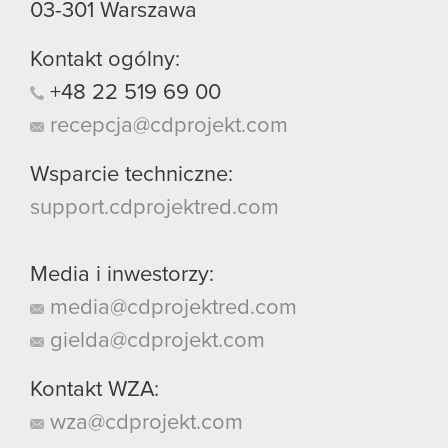
03-301
Warszawa
Kontakt ogólny:
+48
22
519
69
00
recepcja@cdprojekt.com
Wsparcie techniczne:
support.cdprojektred.com
Media i inwestorzy:
media@cdprojektred.com
gielda@cdprojekt.com
Kontakt WZA:
wza@cdprojekt.com