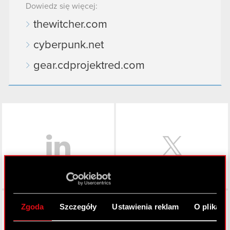
Dowiedz się więcej:
thewitcher.com
cyberpunk.net
gear.cdprojektred.com
LinkedIn
Facebook
Zgoda
Szczegóły
Ustawienia reklam
O plikach