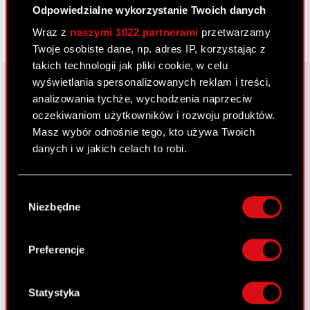
Odpowiedzialne wykorzystanie Twoich danych
Wraz z
naszymi 1022 partnerami
przetwarzamy
Twoje osobiste dane, np. adres IP, korzystając z
takich technologii jak pliki cookie, w celu
wyświetlania spersonalizowanych reklam i treści,
analizowania tychże, wychodzenia naprzeciw
oczekiwaniom użytkowników i rozwoju produktów.
O CD PROJEKT
Masz wybór odnośnie tego, kto używa Twoich
Grupa Kapitałowa
danych i w jakich celach to robi.
Nasz biznes
Jeśli wyrazisz na to zgodę, chcielibyśmy również:
Wybór
Inwestorzy
Gromadzić dane dotyczące Twojej
Niezbędne
zgody
lokalizacji geograficznej z dokładnością nawet
Zrównoważony rozwój
do kilku metrów
Identyfikować Twoje urządzenie, aktywnie
Preferencje
Media
analizując charakteryzującego je zbiory
danych (fingerprinting, czyli wirtualny odcisk
Kariera
palca)
Statystyka
Kontakt
Dowiedz się więcej odnośnie tego, jak Twoje