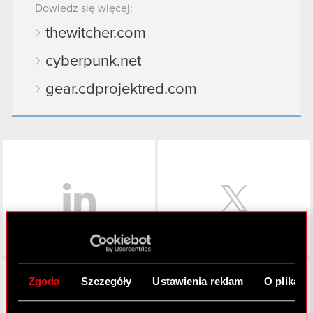
Dowiedz się więcej:
thewitcher.com
cyberpunk.net
gear.cdprojektred.com
LinkedIn
Facebook
Zgoda
Szczegóły
Ustawienia reklam
O plikach