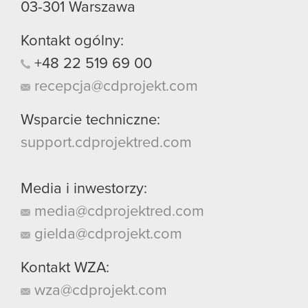
03-301
Warszawa
Kontakt ogólny:
+48
22
519
69
00
recepcja@cdprojekt.com
Wsparcie techniczne:
support.cdprojektred.com
Media i inwestorzy:
media@cdprojektred.com
gielda@cdprojekt.com
Kontakt WZA:
wza@cdprojekt.com