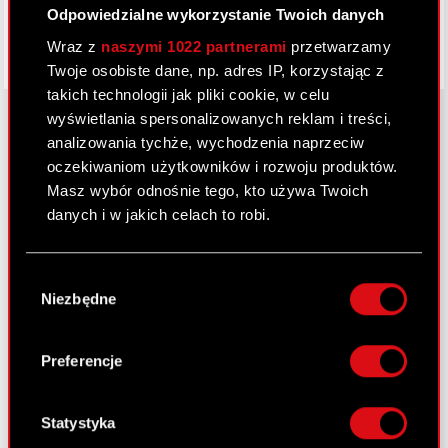
Odpowiedzialne wykorzystanie Twoich danych
Wraz z
naszymi 1022 partnerami
przetwarzamy
Twoje osobiste dane, np. adres IP, korzystając z
takich technologii jak pliki cookie, w celu
wyświetlania spersonalizowanych reklam i treści,
analizowania tychże, wychodzenia naprzeciw
oczekiwaniom użytkowników i rozwoju produktów.
O CD PROJEKT
Masz wybór odnośnie tego, kto używa Twoich
Grupa Kapitałowa
danych i w jakich celach to robi.
Nasz biznes
Jeśli wyrazisz na to zgodę, chcielibyśmy również:
Wybór
Inwestorzy
Gromadzić dane dotyczące Twojej
Niezbędne
zgody
lokalizacji geograficznej z dokładnością nawet
Zrównoważony rozwój
do kilku metrów
Identyfikować Twoje urządzenie, aktywnie
Preferencje
Media
analizując charakteryzującego je zbiory
danych (fingerprinting, czyli wirtualny odcisk
Kariera
palca)
Statystyka
Kontakt
Dowiedz się więcej odnośnie tego, jak Twoje