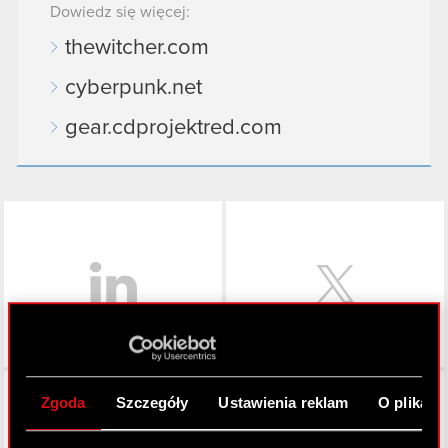
Dowiedz się więcej:
thewitcher.com
cyberpunk.net
gear.cdprojektred.com
LinkedIn
Facebook
Zgoda
Szczegóły
Ustawienia reklam
O plikach