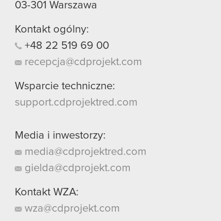
03-301
Warszawa
Kontakt ogólny:
+48
22
519
69
00
recepcja@cdprojekt.com
Wsparcie techniczne:
support.cdprojektred.com
Media i inwestorzy:
media@cdprojektred.com
gielda@cdprojekt.com
Kontakt WZA:
wza@cdprojekt.com