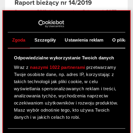
Raport bieżący nr 14/2019
9 czerwca 2019
|
data premiery Cyberpunk 2077
opóźnienie ujawnienie
Temat: Ujawnienie informacji poufnej dotyczącej
daty premiery gry Cyberpunk 2077 Podstawa
Zgoda
Szczegóły
Ustawienia reklam
O plikach
prawna: Art. 17 MAR – Informacje poufne Zarząd
CD PROJEKT S.A. z siedzibą w Warszawie, ul.
Odpowiedzialne wykorzystanie Twoich danych
Jagiellońska 74 (dalej „Spółka”) przekazuje do
Wraz z
naszymi 1022 partnerami
przetwarzamy
publicznej wiadomości…
Czytaj dalej
Twoje osobiste dane, np. adres IP, korzystając z
Ujawnienie informacji poufnej
takich technologii jak pliki cookie, w celu
PDF
dotyczącej daty premiery gry Cyberpunk
wyświetlania spersonalizowanych reklam i treści,
2077
analizowania tychże, wychodzenia naprzeciw
oczekiwaniom użytkowników i rozwoju produktów.
Masz wybór odnośnie tego, kto używa Twoich
Fact Sheet – maj 2019
danych i w jakich celach to robi.
23 maja 2019
Jeśli wyrazisz na to zgodę, chcielibyśmy również: