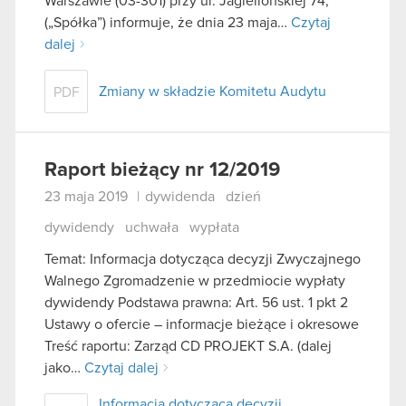
Warszawie (03-301) przy ul. Jagiellońskiej 74,
(„Spółka”) informuje, że dnia 23 maja…
Czytaj
dalej
Zmiany w składzie Komitetu Audytu
PDF
Raport bieżący nr 12/2019
23 maja 2019
|
dywidenda
dzień
dywidendy
uchwała
wypłata
Temat: Informacja dotycząca decyzji Zwyczajnego
Walnego Zgromadzenie w przedmiocie wypłaty
dywidendy Podstawa prawna: Art. 56 ust. 1 pkt 2
Ustawy o ofercie – informacje bieżące i okresowe
Treść raportu: Zarząd CD PROJEKT S.A. (dalej
jako…
Czytaj dalej
Informacja dotycząca decyzji