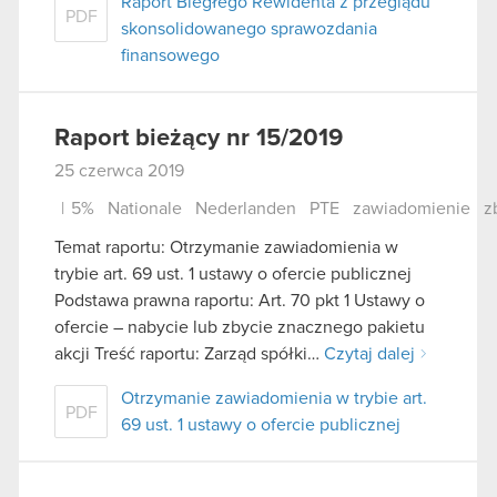
Raport Biegłego Rewidenta z przeglądu
PDF
skonsolidowanego sprawozdania
finansowego
Raport bieżący nr 15/2019
25 czerwca 2019
|
5%
Nationale
Nederlanden
PTE
zawiadomienie
z
Temat raportu: Otrzymanie zawiadomienia w
trybie art. 69 ust. 1 ustawy o ofercie publicznej
Podstawa prawna raportu: Art. 70 pkt 1 Ustawy o
ofercie – nabycie lub zbycie znacznego pakietu
akcji Treść raportu: Zarząd spółki…
Czytaj dalej
Otrzymanie zawiadomienia w trybie art.
PDF
69 ust. 1 ustawy o ofercie publicznej