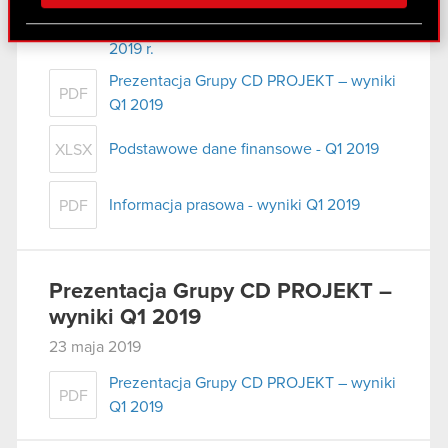
Sprawozdanie finansowe Grupy
PDF
Partnerzy mogą połączyć te informacje z innymi
Kapitałowej CD PROJEKT za I kwartał
danymi otrzymanymi od Ciebie lub uzyskanymi
2019 r.
podczas korzystania z ich usług. Kontynuując
Prezentacja Grupy CD PROJEKT – wyniki
korzystanie z naszej witryny, zgadasz się na
PDF
Q1 2019
używanie plików cookie.
Podstawowe dane finansowe - Q1 2019
XLSX
Informacja prasowa - wyniki Q1 2019
PDF
Prezentacja Grupy CD PROJEKT –
wyniki Q1 2019
23 maja 2019
Prezentacja Grupy CD PROJEKT – wyniki
PDF
Q1 2019