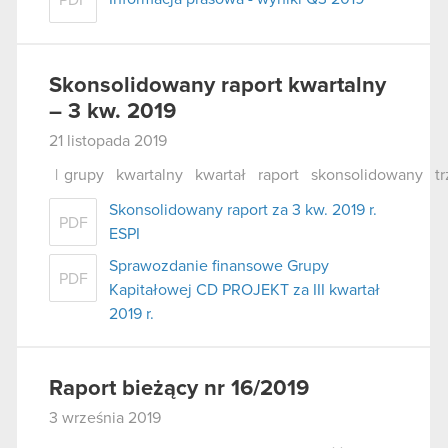
PDF
Skonsolidowany raport kwartalny
– 3 kw. 2019
21 listopada 2019
|
grupy
kwartalny
kwartał
raport
skonsolidowany
tr
Skonsolidowany raport za 3 kw. 2019 r.
PDF
ESPI
Sprawozdanie finansowe Grupy
PDF
Kapitałowej CD PROJEKT za III kwartał
2019 r.
Raport bieżący nr 16/2019
3 września 2019