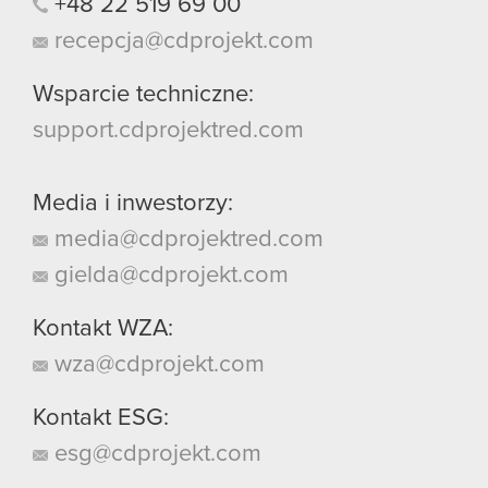
+48
22
519
69
00
recepcja@cdprojekt.com
Wsparcie techniczne:
support.cdprojektred.com
Media i inwestorzy:
media@cdprojektred.com
gielda@cdprojekt.com
Kontakt WZA:
wza@cdprojekt.com
Kontakt ESG:
esg@cdprojekt.com