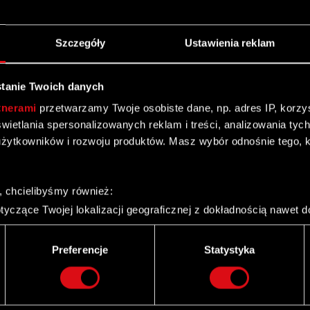
zytaj dalej
Szczegóły
Ustawienia reklam
tanie Twoich danych
tnerami
przetwarzamy Twoje osobiste dane, np. adres IP, korzyst
yświetlania spersonalizowanych reklam i treści, analizowania ty
żytkowników i rozwoju produktów. Masz wybór odnośnie tego, 
ch oraz budżetu produkcji i promocji dodatku do gry
, chcielibyśmy również:
y) Podstawa prawna: Art. 17 ust. 1 MAR – informacje
yczące Twojej lokalizacji geograficznej z dokładnością nawet d
j dalej
 urządzenie, aktywnie analizując charakteryzującego je zbiory d
palca)
Preferencje
Statystyka
ie tego, jak Twoje osobiste dane są przetwarzane oraz ustaw w
i plików cookie możesz zmienić lub wycofać swoją zgodę w dowol
ie do spersonalizowania treści i reklam, aby oferować funkcje 