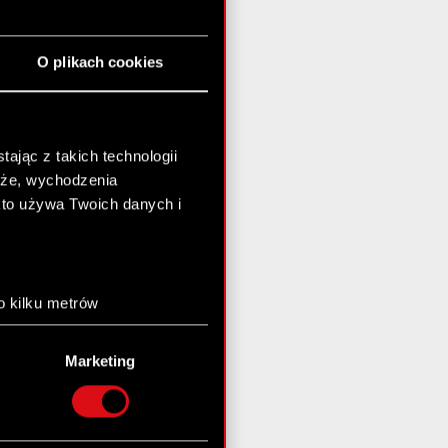
O plikach cookies
ając z takich technologii
chże, wychodzenia
kto używa Twoich danych i
o kilku metrów
anych (fingerprinting,
Marketing
łasne preferencje w
sekcji
nej chwili.
społecznościowe i