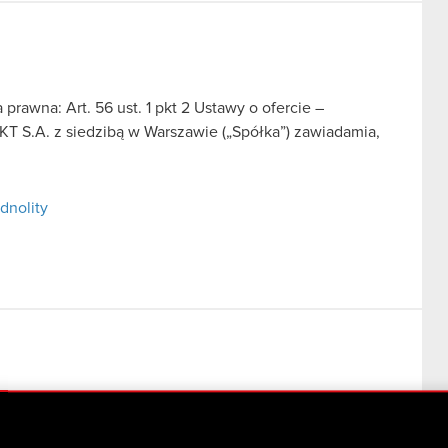
prawna: Art. 56 ust. 1 pkt 2 Ustawy o ofercie –
T S.A. z siedzibą w Warszawie („Spółka”) zawiadamia,
dnolity
wania do Rady Nadzorczej Spółki i przyszłej rezygnacji
yzją w sprawie zmian ról pełnionych przez Członków