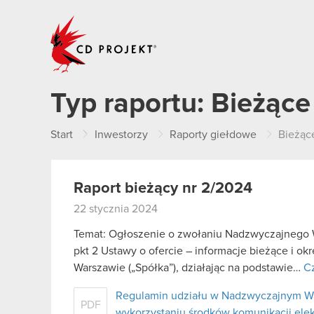
CD PROJEKT
Typ raportu:
Bieżące
Start
Inwestorzy
Raporty giełdowe
Bieżąc
Raport bieżący nr 2/2024
22 stycznia 2024
Temat: Ogłoszenie o zwołaniu Nadzwyczajnego W
pkt 2 Ustawy o ofercie – informacje bieżące i o
Warszawie („Spółka”), działając na podstawie…
Cz
Regulamin udziału w Nadzwyczajnym W
PDF
wykorzystaniu środków komunikacji ele