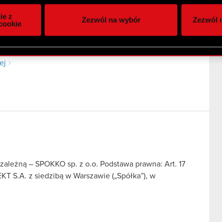
itrynie. Informacje o tym, jak korzystasz z naszej witryny, ud
ie z
Zezwól na wybór
Zezwól n
owym i analitycznym. Partnerzy mogą połączyć te informacje z
cookie
 uzyskanymi podczas korzystania z ich usług. Kontynuując korzy
ych w Zarządzie Spółki wraz ze zmianami stanowisk w
lików cookie.
 informacje poufne Zarząd CD PROJEKT S.A. z siedzibą
ej
ą zależną – SPOKKO sp. z o.o. Podstawa prawna: Art. 17
KT S.A. z siedzibą w Warszawie („Spółka”), w