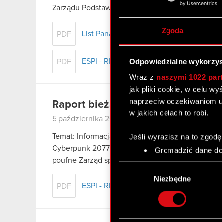
Zarządu Podstawa prawna: Art. 17 ust. 1 MAR –…
C
Zgoda
List Pana Adama Kicińskiego
PDF
ESPI - RB 39/2023
Odpowiedzialne wykorzys
PDF
Wraz z
naszymi 1022 par
jak pliki cookie, w celu w
naprzeciw oczekiwaniom u
Raport bieżący nr 38/2023
w jakich celach to robi.
5 października 2023
Temat: Informacja dotycząca danych sprzedażowy
Jeśli wyrazisz na to zgodę
Cyberpunk 2077: Widmo Wolności (Phantom Libert
Gromadzić dane dot
poufne Zarząd spółki CD PROJEKT S.A. z…
Czyta
Identyfikować Twoje
Wybór
czyli wirtualny odcisk 
zgody
Niezbędne
Dowiedz się więcej odnośn
ESPI - RB 38/2023
PDF
szczegółów
. W Deklaracj
Wykorzystujemy pliki cook