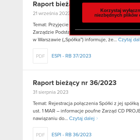
Raport bieżący nr 37/2023
analizować ruch w naszej w
Korzystaj wyłączn
21 września 2023
społecznościowym, reklam
niezbędnych plików 
otrzymanymi od Ciebie lub
Temat: Przyjęcie dodatkowych określeń funkcyjn
zgadasz się na używanie p
Zarządzie Podstawa prawna: Art. 17 ust. 1 MAR –
w Warszawie („Spółka”) informuje, że…
Czytaj dal
ESPI - RB 37/2023
PDF
Raport bieżący nr 36/2023
31 sierpnia 2023
Temat: Rejestracja połączenia Spółki z jej spółk
ust. 1 MAR – informacje poufne Zarząd CD PROJE
nawiązaniu do…
Czytaj dalej
ESPI - RB 36/2023
PDF