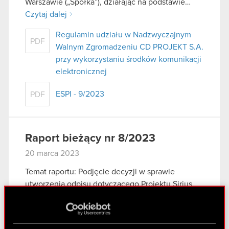
Warszawie („Spółka”), działając na podstawie…
Czytaj dalej
Regulamin udziału w Nadzwyczajnym
PDF
Walnym Zgromadzeniu CD PROJEKT S.A.
przy wykorzystaniu środków komunikacji
elektronicznej
ESPI - 9/2023
PDF
Raport bieżący nr 8/2023
20 marca 2023
Temat raportu: Podjęcie decyzji w sprawie
utworzenia odpisu dotyczącego Projektu Sirius
Podstawa prawna raportu: Art. 17 MAR –
informacje poufne Zarząd CD PROJEKT S.A. z
siedzibą w Warszawie („Spółka”) niniejszym