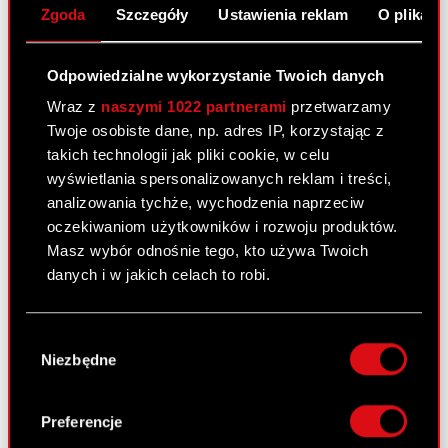
informuje o podjęciu decyzji w…
Czytaj dalej
Zgoda
Szczegóły
Ustawienia reklam
O plikach
ESPI - 8/2023
PDF
Odpowiedzialne wykorzystanie Twoich danych
Wraz z
naszymi 1022 partnerami
przetwarzamy
Twoje osobiste dane, np. adres IP, korzystając z
Raport bieżący nr 7/2023
takich technologii jak pliki cookie, w celu
28 lutego 2023
wyświetlania spersonalizowanych reklam i treści,
analizowania tychże, wychodzenia naprzeciw
Temat: Rejestracja połączenia Spółki z jej spółką
oczekiwaniom użytkowników i rozwoju produktów.
zależną – CD PROJEKT RED STORE sp. z o.o.
Masz wybór odnośnie tego, kto używa Twoich
Podstawa prawna: Art. 17 ust. 1 MAR – informacje
danych i w jakich celach to robi.
poufne Zarząd CD PROJEKT S.A. z siedzibą w
Warszawie („Spółka”),…
Czytaj dalej
Jeśli wyrazisz na to zgodę, chcielibyśmy również:
Wybór
Gromadzić dane dotyczące Twojej
Niezbędne
ESPI - RB 7/2023
PDF
zgody
lokalizacji geograficznej z dokładnością nawet
do kilku metrów
Identyfikować Twoje urządzenie, aktywnie
Preferencje
analizując charakteryzującego je zbiory
Raport bieżący nr 6/2023