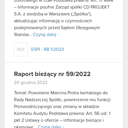
zbiorowego w USA Podstawa prawna: Art. 17 MAR
– Informacje poufne Zarząd spółki CD PROJEKT
S.A. z siedzibą w Warszawie („Spółka”),
aktualizując informację o czynnościach
podejmowanych przed Sądem Okręgowym
Stanów…
Czytaj dalej
ESPI - RB 1/2023
PDF
Raport bieżący nr 59/2022
20 grudnia 2022
Temat: Powołanie Marcina Piotra Iwińskiego do
Rady Nadzorczej Spółki, powierzenie mu funkcji
Przewodniczącego oraz zmiany w składzie
Komitetu Audytu Podstawa prawna: Art. 56 ust. 1
pkt 2 Ustawy o ofercie – informacje bieżące i
okresowe…
Czytaj dalej