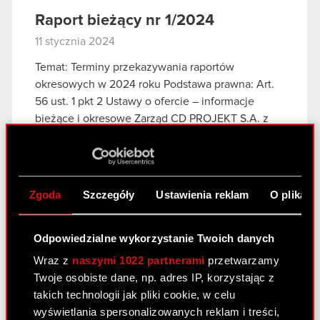
Raport bieżący nr 1/2024
11 stycznia 2024
Temat: Terminy przekazywania raportów
okresowych w 2024 roku Podstawa prawna: Art.
56 ust. 1 pkt 2 Ustawy o ofercie – informacje
bieżące i okresowe Zarząd CD PROJEKT S.A. z
siedzibą w Warszawie („Spółka„), zgodnie z…
Czytaj dalej
ESPI - RB 1/2024
PDF
Zgoda
Szczegóły
Ustawienia reklam
O plikach
Odpowiedzialne wykorzystanie Twoich danych
Raport bieżący nr 42/2023
Wraz z
naszymi 1022 partnerami
przetwarzamy
28 listopada 2023
Twoje osobiste dane, np. adres IP, korzystając z
takich technologii jak pliki cookie, w celu
Temat: Finalne zatwierdzenie ugody sądowej
wyświetlania spersonalizowanych reklam i treści,
dotyczącej pozwu zbiorowego w USA Podstawa