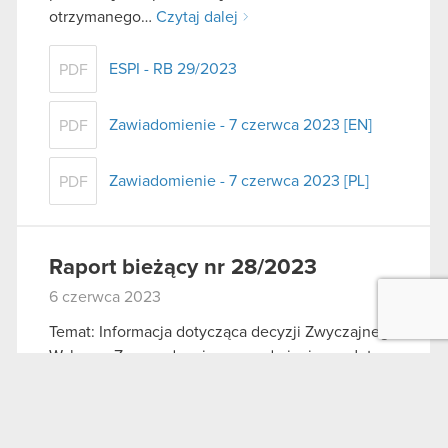
otrzymanego…
Czytaj dalej
ESPI - RB 29/2023
PDF
Zawiadomienie - 7 czerwca 2023 [EN]
PDF
Zawiadomienie - 7 czerwca 2023 [PL]
PDF
Raport bieżący nr 28/2023
6 czerwca 2023
Temat: Informacja dotycząca decyzji Zwyczajnego
Walnego Zgromadzenia w przedmiocie wypłaty
dywidendy Podstawa prawna: Art. 56 ust. 1 pkt 2
Ustawy o ofercie – informacje bieżące i okresowe
Zarząd CD PROJEKT S.A. z siedzibą w