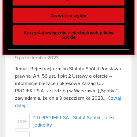
Zawiadomienie Michała Kicińskiego - 13
Wykorzystujemy pliki cookie do
PDF
listopada 2023
spersonalizowania treści i reklam, aby oferować
Zezwól na wybór
funkcje społecznościowe i analizować ruch w
ESPI - RB 41/2023
PDF
naszej witrynie. Informacje o tym, jak korzystasz
Korzystaj wyłącznie z niezbędnych plików
z naszej witryny, udostępniamy partnerom
cookie
społecznościowym, reklamowym i analitycznym.
Raport bieżący nr 40/2023
Partnerzy mogą połączyć te informacje z innymi
danymi otrzymanymi od Ciebie lub uzyskanymi
9 października 2023
podczas korzystania z ich usług. Kontynuując
Temat: Rejestracja zmian Statutu Spółki Podstawa
korzystanie z naszej witryny, zgadasz się na
prawna: Art. 56 ust. 1 pkt 2 Ustawy o ofercie –
używanie plików cookie.
informacje bieżące i okresowe Zarząd CD
PROJEKT S.A. z siedzibą w Warszawie („Spółka”)
zawiadamia, że dnia 9 października 2023…
Czytaj
dalej
CD PROJEKT SA - Statut Spółki - tekst
PDF
jednolity