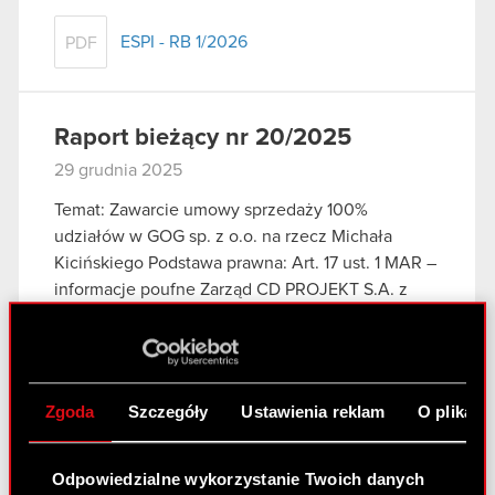
ESPI - RB 1/2026
PDF
Raport bieżący nr 20/2025
29 grudnia 2025
Temat: Zawarcie umowy sprzedaży 100%
udziałów w GOG sp. z o.o. na rzecz Michała
Kicińskiego Podstawa prawna: Art. 17 ust. 1 MAR –
informacje poufne Zarząd CD PROJEKT S.A. z
siedzibą w Warszawie („Spółka”), w…
Czytaj dalej
ESPI - RB 20/2025
PDF
Zgoda
Szczegóły
Ustawienia reklam
O plikach
Raport bieżący nr 19/2025
Odpowiedzialne wykorzystanie Twoich danych