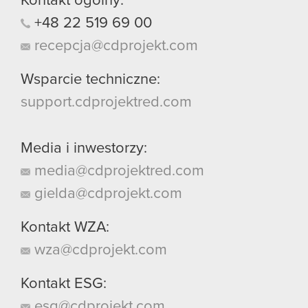
Kontakt ogólny:
+48
22
519
69
00
recepcja@cdprojekt.com
Wsparcie techniczne:
support.cdprojektred.com
Media i inwestorzy:
media@cdprojektred.com
gielda@cdprojekt.com
Kontakt WZA:
wza@cdprojekt.com
Kontakt ESG:
esg@cdprojekt.com