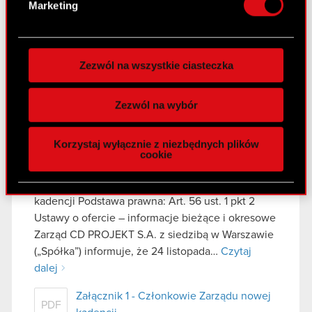
Marketing
publicznej wiadomości informację o przyjęciu
preferencje w
sekcji szczegółów
. W Deklaracji
przez Spółkę polityki zarządzania środkami…
plików cookie możesz zmienić lub wycofać swoją
Czytaj dalej
zgodę w dowolnej chwili.
Zezwól na wszystkie ciasteczka
ESPI - RB 18/2025
Wykorzystujemy pliki cookie do
PDF
spersonalizowania treści i reklam, aby oferować
Zezwól na wybór
funkcje społecznościowe i analizować ruch w
naszej witrynie. Informacje o tym, jak korzystasz
Raport bieżący nr 17/2025
Korzystaj wyłącznie z niezbędnych plików
z naszej witryny, udostępniamy partnerom
cookie
24 listopada 2025
społecznościowym, reklamowym i analitycznym.
Partnerzy mogą połączyć te informacje z innymi
Temat: Powołanie Członków Zarządu nowej
danymi otrzymanymi od Ciebie lub uzyskanymi
kadencji Podstawa prawna: Art. 56 ust. 1 pkt 2
podczas korzystania z ich usług. Kontynuując
Ustawy o ofercie – informacje bieżące i okresowe
korzystanie z naszej witryny, zgadasz się na
Zarząd CD PROJEKT S.A. z siedzibą w Warszawie
używanie plików cookie.
(„Spółka”) informuje, że 24 listopada…
Czytaj
dalej
Załącznik 1 - Członkowie Zarządu nowej
PDF