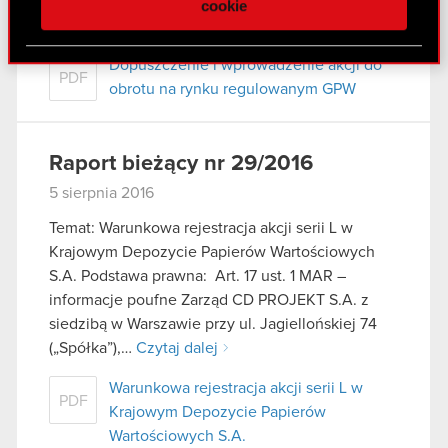
(dalej jako „Spółka”), w nawiązaniu do…
Czytaj
cookie
społecznościowym, reklamowym i analitycznym.
dalej
Partnerzy mogą połączyć te informacje z innymi
Dopuszczenie i wprowadzenie akcji do
danymi otrzymanymi od Ciebie lub uzyskanymi
PDF
obrotu na rynku regulowanym GPW
podczas korzystania z ich usług. Kontynuując
korzystanie z naszej witryny, zgadasz się na
używanie plików cookie.
Raport bieżący nr 29/2016
5 sierpnia 2016
Temat: Warunkowa rejestracja akcji serii L w
Krajowym Depozycie Papierów Wartościowych
S.A. Podstawa prawna: Art. 17 ust. 1 MAR –
informacje poufne Zarząd CD PROJEKT S.A. z
siedzibą w Warszawie przy ul. Jagiellońskiej 74
(„Spółka”),…
Czytaj dalej
Warunkowa rejestracja akcji serii L w
PDF
Krajowym Depozycie Papierów
Wartościowych S.A.