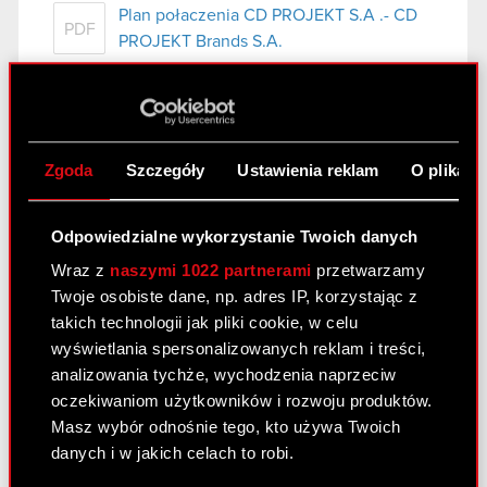
Plan połaczenia CD PROJEKT S.A .- CD
PDF
PROJEKT Brands S.A.
Raport bieżący nr 32/2016
4 października 2016
Zgoda
Szczegóły
Ustawienia reklam
O plikach
Temat raportu: Ujawnienie stanu posiadania akcji
Podstawa prawna raportu: Art. 70 pkt 1 Ustawy o
Odpowiedzialne wykorzystanie Twoich danych
ofercie – nabycie lub zbycie znacznego pakietu
Wraz z
naszymi 1022 partnerami
przetwarzamy
akcji Treść raportu: Zarząd spółki CD PROJEKT
Twoje osobiste dane, np. adres IP, korzystając z
S.A. z siedzibą w Warszawie, ul….
Czytaj dalej
takich technologii jak pliki cookie, w celu
wyświetlania spersonalizowanych reklam i treści,
Ujawnienie stanu posiadania
PDF
analizowania tychże, wychodzenia naprzeciw
oczekiwaniom użytkowników i rozwoju produktów.
Masz wybór odnośnie tego, kto używa Twoich
Raport bieżący nr 31/2016
danych i w jakich celach to robi.
18 sierpnia 2016