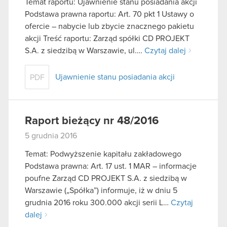
Temat raportu: Ujawnienie stanu posiadania akcji
korzystanie z naszej witryny, zgadasz się na
Podstawa prawna raportu: Art. 70 pkt 1 Ustawy o
używanie plików cookie.
ofercie – nabycie lub zbycie znacznego pakietu
akcji Treść raportu: Zarząd spółki CD PROJEKT
S.A. z siedzibą w Warszawie, ul….
Czytaj dalej
Ujawnienie stanu posiadania akcji
PDF
Raport bieżący nr 48/2016
5 grudnia 2016
Temat: Podwyższenie kapitału zakładowego
Podstawa prawna: Art. 17 ust. 1 MAR – informacje
poufne Zarząd CD PROJEKT S.A. z siedzibą w
Warszawie („Spółka”) informuje, iż w dniu 5
grudnia 2016 roku 300.000 akcji serii L…
Czytaj
dalej