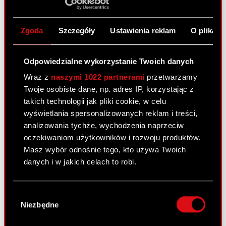
Terminy przekazywania raportów
PDF
okresowych w 2017 roku
Zgoda
Szczegóły
Ustawienia reklam
O plikach
Odpowiedzialne wykorzystanie Twoich danych
Raport bieżący nr 51/2016
Wraz z
naszymi 1022 partnerami
przetwarzamy
30 grudnia 2016
Twoje osobiste dane, np. adres IP, korzystając z
Temat raportu: Rejestracja połączenia CD
takich technologii jak pliki cookie, w celu
PROJEKT S.A. ze spółką zależną CD PROJEKT
wyświetlania spersonalizowanych reklam i treści,
Brands S.A. Podstawa prawna: Art. 17 ust. 1 MAR –
analizowania tychże, wychodzenia naprzeciw
informacje poufne Treść raportu: Zarząd spółki
oczekiwaniom użytkowników i rozwoju produktów.
CD PROJEKT S.A. („Spółka”) zawiadamia, że w…
Masz wybór odnośnie tego, kto używa Twoich
Czytaj dalej
danych i w jakich celach to robi.
Rejestracja połączenia CD PROJEKT S.A.
Jeśli wyrazisz na to zgodę, chcielibyśmy również:
PDF
ze spółką zależną CD PROJEKT Brands
Wybór
Gromadzić dane dotyczące Twojej
Niezbędne
S.A.
zgody
lokalizacji geograficznej z dokładnością nawet
do kilku metrów