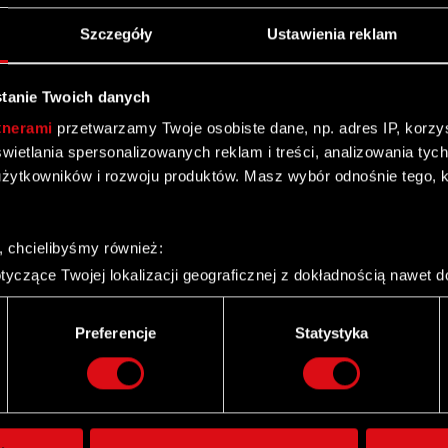
Szczegóły
Ustawienia reklam
tanie Twoich danych
tnerami
przetwarzamy Twoje osobiste dane, np. adres IP, korzyst
yświetlania spersonalizowanych reklam i treści, analizowania ty
dstawa prawna raportu: Art. 56 ust. 1 pkt 2 Ustawy o
żytkowników i rozwoju produktów. Masz wybór odnośnie tego, 
aportu: Zarząd CD PROJEKT S.A. z siedzibą w Warszawie,
, chcielibyśmy również:
o Walnego Zgromadzeni
yczące Twojej lokalizacji geograficznej z dokładnością nawet d
 urządzenie, aktywnie analizując charakteryzującego je zbiory d
palca)
Preferencje
Statystyka
ie tego, jak Twoje osobiste dane są przetwarzane oraz ustaw w
i plików cookie możesz zmienić lub wycofać swoją zgodę w dowol
ie do spersonalizowania treści i reklam, aby oferować funkcje 
itrynie. Informacje o tym, jak korzystasz z naszej witryny, ud