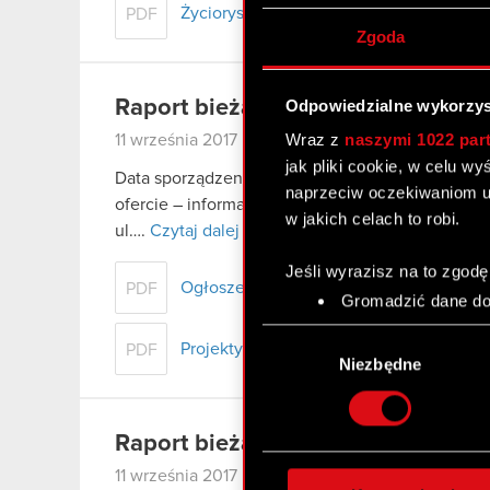
Życiorys zawodowy kandydata
PDF
Zgoda
Raport bieżący nr 17/2017
Odpowiedzialne wykorzys
Wraz z
naszymi 1022 par
11 września 2017
jak pliki cookie, w celu w
Data sporządzenia raportu: 11 września 2017 r. Po
naprzeciw oczekiwaniom u
ofercie – informacje bieżące i okresowe Treść r
w jakich celach to robi.
ul….
Czytaj dalej
Jeśli wyrazisz na to zgodę
Ogłoszenie o zwołaniu Nadzwyczajneg
PDF
Gromadzić dane dot
Identyfikować Twoje
Wybór
czyli wirtualny odcisk 
Projekty uchwał NWZA
PDF
zgody
Niezbędne
Dowiedz się więcej odnośn
szczegółów
. W Deklaracj
Raport bieżący nr 16/2017
Wykorzystujemy pliki cook
11 września 2017
analizować ruch w naszej w