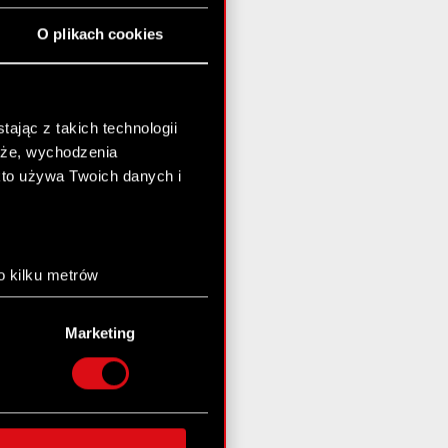
O plikach cookies
ając z takich technologii
chże, wychodzenia
kto używa Twoich danych i
o kilku metrów
anych (fingerprinting,
Marketing
łasne preferencje w
sekcji
nej chwili.
społecznościowe i
ostępniamy partnerom