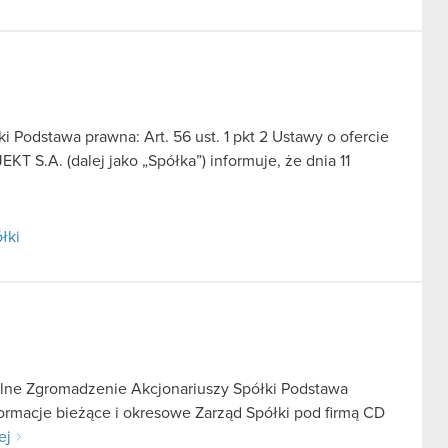
 Podstawa prawna: Art. 56 ust. 1 pkt 2 Ustawy o ofercie
T S.A. (dalej jako „Spółka”) informuje, że dnia 11
łki
lne Zgromadzenie Akcjonariuszy Spółki Podstawa
nformacje bieżące i okresowe Zarząd Spółki pod firmą CD
ej