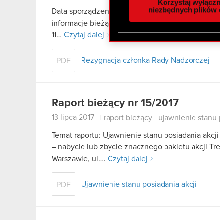
Korzystaj wyłączn
społecznościowym, reklam
niezbędnych plików 
Data sporządzenia raportu: 11 września 2017 r. Pod
otrzymanymi od Ciebie lub
informacje bieżące i okresowe Zarząd spółki CD P
zgadasz się na używanie p
11…
Czytaj dalej
Rezygnacja członka Rady Nadzorczej
PDF
Raport bieżący nr 15/2017
13 lipca 2017
|
raport bieżący
ujawnienie stanu 
Temat raportu: Ujawnienie stanu posiadania akcji
– nabycie lub zbycie znacznego pakietu akcji Tr
Warszawie, ul….
Czytaj dalej
Ujawnienie stanu posiadania akcji
PDF