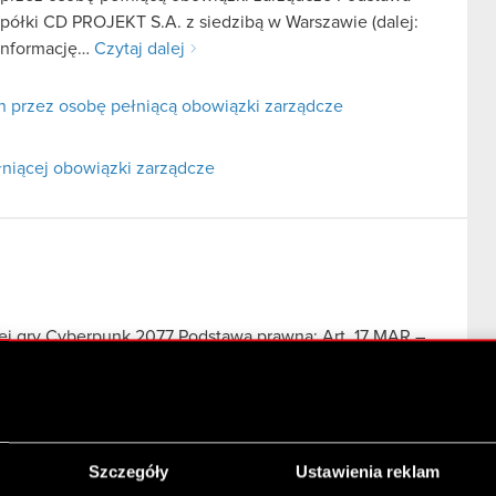
 spółki CD PROJEKT S.A. z siedzibą w Warszawie (dalej:
 informację…
Czytaj dalej
h przez osobę pełniącą obowiązki zarządcze
łniącej obowiązki zarządcze
ej gry Cyberpunk 2077 Podstawa prawna: Art. 17 MAR –
 z siedzibą w Warszawie, ul. Jagiellońska 74 (dalej
alej
cej gry Cyberpunk 2077
Szczegóły
Ustawienia reklam