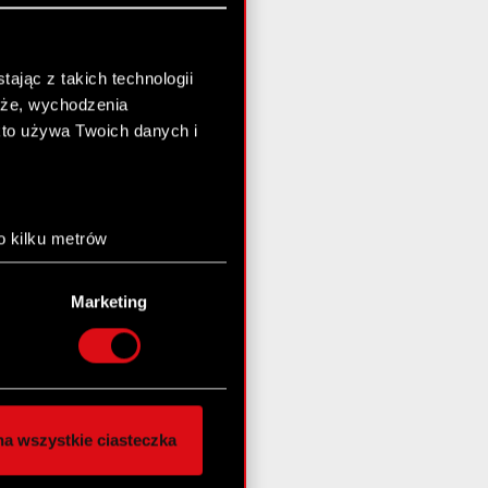
ając z takich technologii
chże, wychodzenia
kto używa Twoich danych i
o kilku metrów
anych (fingerprinting,
Marketing
łasne preferencje w
sekcji
nej chwili.
społecznościowe i
ostępniamy partnerom
a wszystkie ciasteczka
 innymi danymi
stanie z naszej witryny,