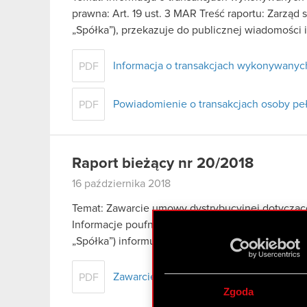
prawna: Art. 19 ust. 3 MAR Treść raportu: Zarząd
„Spółka”), przekazuje do publicznej wiadomości
Informacja o transakcjach wykonywanyc
PDF
Powiadomienie o transakcjach osoby pe
PDF
Raport bieżący nr 20/2018
16 października 2018
Temat: Zawarcie umowy dystrybucyjnej dotycząc
Informacje poufne Zarząd spółki CD PROJEKT S.A.
„Spółka”) informuje, o zawartej dnia 16…
Czytaj d
Zawarcie umowy dystrybucyjnej dotyczą
PDF
Zgoda