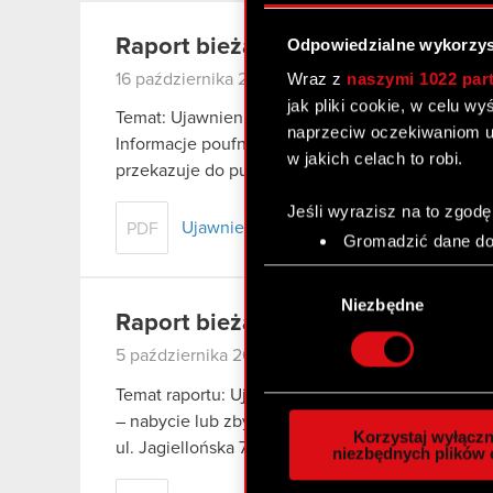
Raport bieżący nr 19/2018
Odpowiedzialne wykorzys
Wraz z
naszymi 1022 par
16 października 2018
jak pliki cookie, w celu w
Temat: Ujawnienie informacji poufnej dotyczącej
naprzeciw oczekiwaniom u
Informacje poufne Zarząd CD PROJEKT S.A. z sied
w jakich celach to robi.
przekazuje do publicznej wiadomości informację
Jeśli wyrazisz na to zgodę
Ujawnienie informacji poufnej dotyczące
PDF
Gromadzić dane dot
Identyfikować Twoje
Wybór
czyli wirtualny odcisk 
zgody
Niezbędne
Dowiedz się więcej odnośn
Raport bieżący nr 18/2018
szczegółów
. W Deklaracj
5 października 2018
Temat raportu: Ujawnienie stanu posiadania akcji
Wykorzystujemy pliki cook
– nabycie lub zbycie znacznego pakietu akcji Za
analizować ruch w naszej w
Korzystaj wyłączn
ul. Jagiellońska 74…
Czytaj dalej
społecznościowym, reklam
niezbędnych plików 
otrzymanymi od Ciebie lub