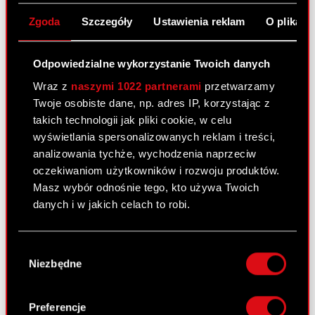
Zgoda
Szczegóły
Ustawienia reklam
O plikach
Raport bieżący nr 3/2018
20 marca 2018
Odpowiedzialne wykorzystanie Twoich danych
Wraz z
naszymi 1022 partnerami
przetwarzamy
Temat raportu: Rozwiązanie umowy dotyczącej
Twoje osobiste dane, np. adres IP, korzystając z
pełnienia funkcji Animatora Emitenta Podstawa
takich technologii jak pliki cookie, w celu
prawna raportu: Inne uregulowania Treść raportu:
wyświetlania spersonalizowanych reklam i treści,
W nawiązaniu do informacji przekazanej w
analizowania tychże, wychodzenia naprzeciw
raporcie bieżącym nr 7/2017 z dnia 19 maja 2017
oczekiwaniom użytkowników i rozwoju produktów.
roku, Zarząd spółki CD…
Czytaj dalej
Masz wybór odnośnie tego, kto używa Twoich
Rozwiązanie umowy dotyczącej
danych i w jakich celach to robi.
PDF
pełnienia funkcji Animatora Emitenta
Jeśli wyrazisz na to zgodę, chcielibyśmy również:
Wybór
Gromadzić dane dotyczące Twojej
Niezbędne
zgody
Raport bieżący nr 2/2018
lokalizacji geograficznej z dokładnością nawet
do kilku metrów
19 stycznia 2018
Identyfikować Twoje urządzenie, aktywnie
Preferencje