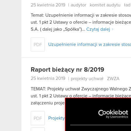
25 kwietnia 2019
|
audytor
komitet audytu
ład
Temat: Uzupełnienie informacji w zakresie stoso
ust. 1 pkt 2 Ustawy o ofercie – informacje bieżą
S.A. ( dalej jako „Spółka”)…
Czytaj dalej
Uzupełnienie informacji w zakresie sto
PDF
Raport bieżący nr 8/2019
25 kwietnia 2019
|
projekty uchwał
ZWZA
TEMAT: Projekty uchwał Zwyczajnego Walnego Z
ust. 1 pkt 2 Ustawy o ofercie – informacje bież
załączeniu projekty uchwał Zwyczajnego Waln
Projekty uchwał Zwyczajnego Walnego 
PDF