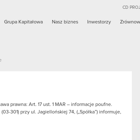
CD PRO
Grupa Kapitałowa
Nasz biznes
Inwestorzy
Zrównow
e
wa prawna: Art. 17 ust. 1 MAR – informacje poufne.
3-301) przy ul. Jagiellońskiej 74, („Spółka”) informuje,