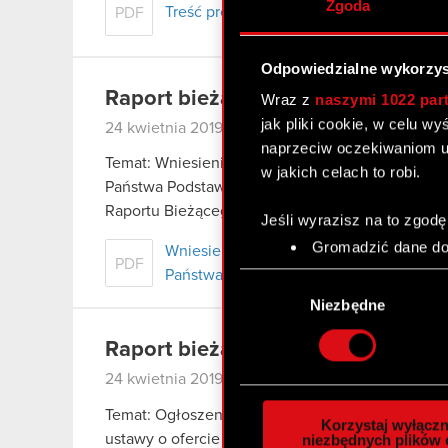
Zgoda
Treść projektów uchwał Zwyczajnego W
PDF
Odpowiedzialne wykorzys
Raport bieżący nr 7/2019
Wraz z
naszymi 1022 par
jak pliki cookie, w celu w
24 kwietnia 2019
|
kasacja
optimus
skarb pań
naprzeciw oczekiwaniom u
Temat: Wniesienie skargi kasacyjnej od wyroku
w jakich celach to robi.
Państwa Podstawa prawna: Art. 17 ust. 1 pkt 1 MA
Raportu Bieżącego nr 22/2018 z…
Czytaj dalej
Jeśli wyrazisz na to zgodę
Gromadzić dane dot
Wniesienie skargi kasacyjnej od wyrok
PDF
Identyfikować Twoje
Państwa
Wybór
czyli wirtualny odcisk 
zgody
Niezbędne
Dowiedz się więcej odnośn
szczegółów
. W Deklaracj
Raport bieżący nr 6/2019
24 kwietnia 2019
Wykorzystujemy pliki cook
analizować ruch w naszej w
Temat: Ogłoszenie o zwołaniu Zwyczajnego Walne
Korzystaj wyłączn
społecznościowym, reklam
ustawy o ofercie – informacje bieżące i okreso
niezbędnych plików 