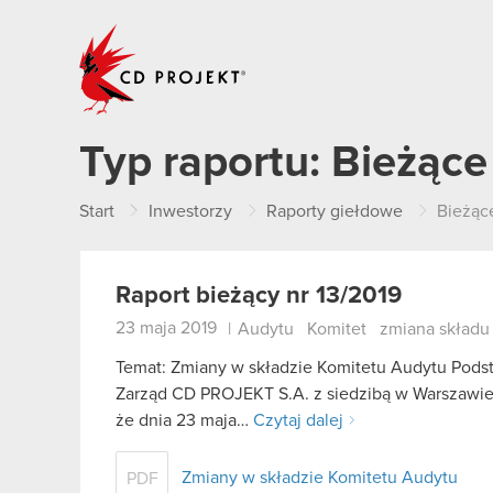
CD PROJEKT
Typ raportu:
Bieżące
Start
Inwestorzy
Raporty giełdowe
Bieżąc
Raport bieżący nr 13/2019
23 maja 2019
|
Audytu
Komitet
zmiana składu
Temat: Zmiany w składzie Komitetu Audytu Podsta
Zarząd CD PROJEKT S.A. z siedzibą w Warszawie (0
że dnia 23 maja…
Czytaj dalej
Zmiany w składzie Komitetu Audytu
PDF