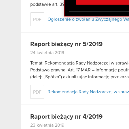
otrzymanymi od Ciebie lub
podstawie art. 399 § 1…
Czytaj dalej
zgadasz się na używanie p
Ogłoszenie o zwołaniu Zwyczajnego W
PDF
Raport bieżący nr 5/2019
24 kwietnia 2019
Temat: Rekomendacja Rady Nadzorczej w sprawi
Podstawa prawna: Art. 17 MAR – Informacje pou
(dalej: „Spółka”) aktualizując informację przeka
Rekomendacja Rady Nadzorczej w spraw
PDF
Raport bieżący nr 4/2019
23 kwietnia 2019