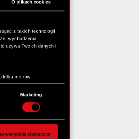
O plikach cookies
ając z takich technologii
chże, wychodzenia
kto używa Twoich danych i
o kilku metrów
anych (fingerprinting,
Marketing
łasne preferencje w
sekcji
nej chwili.
społecznościowe i
ostępniamy partnerom
a wszystkie ciasteczka
 innymi danymi