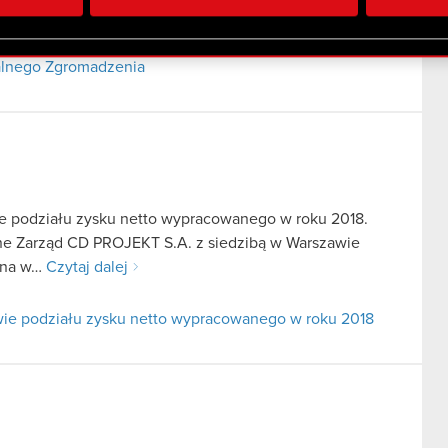
 uzyskanymi podczas korzystania z ich usług. Kontynuując korzy
lików cookie.
alnego Zgromadzenia
e podziału zysku netto wypracowanego w roku 2018.
fne Zarząd CD PROJEKT S.A. z siedzibą w Warszawie
zana w…
Czytaj dalej
ie podziału zysku netto wypracowanego w roku 2018