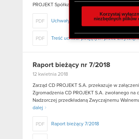
Wykorzystujemy pliki cook
PROJEKT Spółka Akcyjna z siedzibą…
Czytaj dal
analizować ruch w naszej w
Korzystaj wyłączn
społecznościowym, reklam
niezbędnych plików 
Uchwały podjęte przez Zwyczajne Walne
PDF
otrzymanymi od Ciebie lub
zgadasz się na używanie p
Treść uchwał podjętych przez Zwyczajn
PDF
Raport bieżący nr 7/2018
12 kwietnia 2018
Zarząd CD PROJEKT S.A. przekazuje w załączen
Zgromadzenia CD PROJEKT S.A. zwołanego na dz
Nadzorczej przedkładaną Zwyczajnemu Walnem
dalej
Raport bieżący 7/2018
PDF