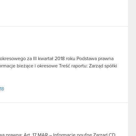
u okresowego za III kwartał 2018 roku Podstawa prawna
nformacje bieżące i okresowe Treść raportu: Zarząd spółki
18
awa prawna: Art. 17 MAR – Informacje poufne Zarząd CD