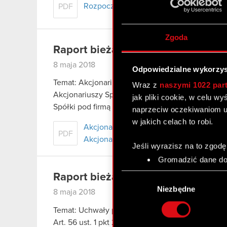
Rozpoczęcie skupu akcji własnych Spół
PDF
Zgoda
Raport bieżący nr 9/2018
8 maja 2018
Odpowiedzialne wykorzys
Temat: Akcjonariusze posiadający co najmniej
Wraz z
naszymi 1022 par
Akcjonariuszy Spółki. Podstawa prawna: 70 pkt 3
jak pliki cookie, w celu w
Spółki pod firmą CD PROJEKT Spółka Akcyjna…
naprzeciw oczekiwaniom u
w jakich celach to robi.
Akcjonariusze posiadający co najmnie
PDF
Akcjonariuszy Spółki
Jeśli wyrazisz na to zgodę
Gromadzić dane dot
Identyfikować Twoje
Wybór
Raport bieżący nr 8/2018
czyli wirtualny odcisk 
zgody
Niezbędne
8 maja 2018
Dowiedz się więcej odnośn
szczegółów
. W Deklaracj
Temat: Uchwały podjęte przez Zwyczajne Walne 
Art. 56 ust. 1 pkt 2 Ustawy o ofercie – informacj