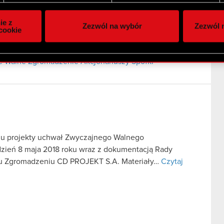
ie do spersonalizowania treści i reklam, aby oferować funkcje 
ej
itrynie. Informacje o tym, jak korzystasz z naszej witryny, ud
ie z
Zezwól na wybór
Zezwól n
owym i analitycznym. Partnerzy mogą połączyć te informacje z
cookie
 Zgromadzenie Akcjonariuszy Spółki
 uzyskanymi podczas korzystania z ich usług. Kontynuując korzy
lików cookie.
e Walne Zgromadzenie Akcjonariuszy Spółki
iu projekty uchwał Zwyczajnego Walnego
ień 8 maja 2018 roku wraz z dokumentacją Rady
u Zgromadzeniu CD PROJEKT S.A. Materiały…
Czytaj