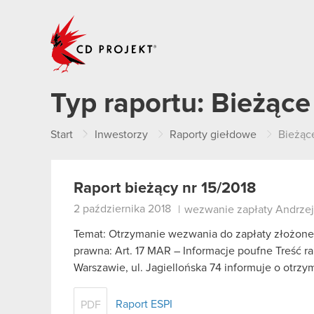
CD PROJEKT
Typ raportu:
Bieżące
Start
Inwestorzy
Raporty giełdowe
Bieżąc
Raport bieżący nr 15/2018
2 października 2018
|
wezwanie zapłaty Andrze
Temat: Otrzymanie wezwania do zapłaty złożon
prawna: Art. 17 MAR – Informacje poufne Treść r
Warszawie, ul. Jagiellońska 74 informuje o otr
Raport ESPI
PDF