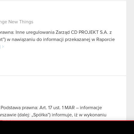
ange New Things
 prawna: Inne uregulowania Zarząd CD PROJEKT S.A. z
nt”) w nawiązaniu do informacji przekazanej w Raporcie
j
Podstawa prawna: Art. 17 ust. 1 MAR – informacje
zawie (dalej: „Spółka”) informuje, iż w wykonaniu
aj dalej