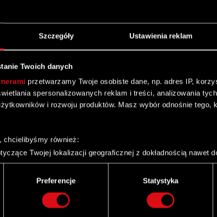
ki
Szczegóły
Ustawienia reklam
tanie Twoich danych
 5% głosów na Zwyczajnym Walnym Zgromadzeniu
tnerami
przetwarzamy Twoje osobiste dane, np. adres IP, korzyst
 Ustawy o ofercie – WZA lista powyżej 5 % Zarząd
yświetlania spersonalizowanych reklam i treści, analizowania ty
Czytaj dalej
żytkowników i rozwoju produktów. Masz wybór odnośnie tego, 
j 5% głosów na Zwyczajnym Walnym Zgromadzeniu
, chcielibyśmy również:
yczące Twojej lokalizacji geograficznej z dokładnością nawet d
 urządzenie, aktywnie analizując charakteryzującego je zbiory d
palca)
Preferencje
Statystyka
ie tego, jak Twoje osobiste dane są przetwarzane oraz ustaw w
i plików cookie możesz zmienić lub wycofać swoją zgodę w dowol
Zgromadzenie Akcjonariuszy Spółki Podstawa prawna:
e bieżące i okresowe Zarząd Spółki pod firmą CD