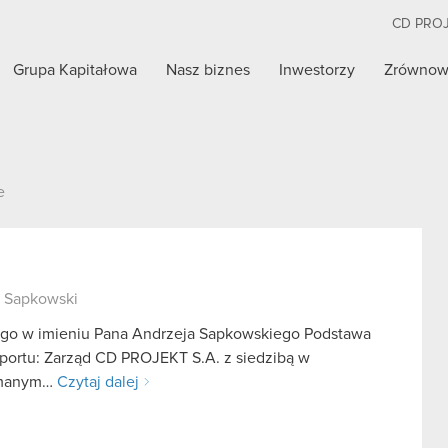
CD PRO
Grupa Kapitałowa
Nasz biznes
Inwestorzy
Zrównow
e
j Sapkowski
ego w imieniu Pana Andrzeja Sapkowskiego Podstawa
aportu: Zarząd CD PROJEKT S.A. z siedzibą w
zymanym…
Czytaj dalej