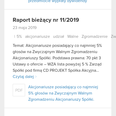
przedmiocie wypłaty dywidendy
Raport bieżący nr 11/2019
23 maja 2019
|
5%
akcjonariusze
udział
Walne
Zgromadzenie
Zw
Temat: Akcjonariusze posiadający co najmniej 5%
głosów na Zwyczajnym Walnym Zgromadzeniu
Akcjonariuszy Spółki. Podstawa prawna: 70 pkt 3
Ustawy o ofercie – WZA lista powyżej 5 % Zarząd
Spółki pod firmą CD PROJEKT Spółka Akcyjna…
Czytaj dalej
Akcjonariusze posiadający co najmniej
PDF
5% głosów na Zwyczajnym Walnym
Zgromadzeniu Akcjonariuszy Spółki.