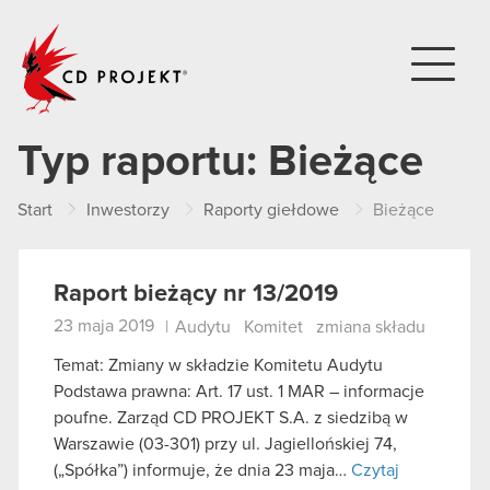
CD PROJEKT
Typ raportu:
Bieżące
Start
Inwestorzy
Raporty giełdowe
Bieżące
Raport bieżący nr 13/2019
23 maja 2019
|
Audytu
Komitet
zmiana składu
Temat: Zmiany w składzie Komitetu Audytu
Podstawa prawna: Art. 17 ust. 1 MAR – informacje
poufne. Zarząd CD PROJEKT S.A. z siedzibą w
Warszawie (03-301) przy ul. Jagiellońskiej 74,
(„Spółka”) informuje, że dnia 23 maja…
Czytaj