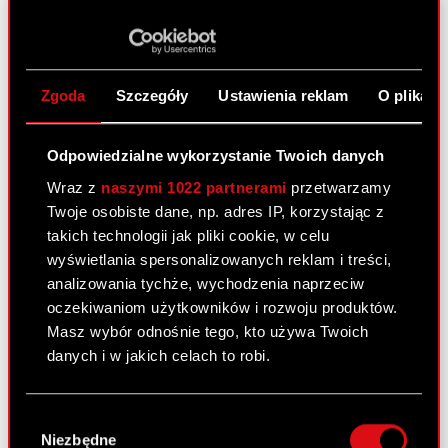
Raport bieżący nr 1/2019
2 stycznia 2019
Zgoda
Szczegóły
Ustawienia reklam
O plikach
Raport bieżący numer: 1/2019 Temat: Terminy
przekazywania raportów okresowych w 2019 roku
Zarząd CD PROJEKT S.A. z siedzibą w Warszawie,
Odpowiedzialne wykorzystanie Twoich danych
przy ul. Jagiellońskiej 74 („Spółka”) zgodnie z §
Wraz z
naszymi 1022 partnerami
przetwarzamy
80 ust. 1 Rozporządzenia Ministra Finansów z…
Twoje osobiste dane, np. adres IP, korzystając z
Czytaj dalej
takich technologii jak pliki cookie, w celu
wyświetlania spersonalizowanych reklam i treści,
Terminy przekazywania raportów
PDF
analizowania tychże, wychodzenia naprzeciw
okresowych w 2019 roku
oczekiwaniom użytkowników i rozwoju produktów.
Masz wybór odnośnie tego, kto używa Twoich
danych i w jakich celach to robi.
Raport bieżący nr 22/2018
21 grudnia 2018
Jeśli wyrazisz na to zgodę, chcielibyśmy również:
Wybór
Temat: Wyrok Sądu Apelacyjnego w sprawie
Gromadzić dane dotyczące Twojej
Niezbędne
zgody