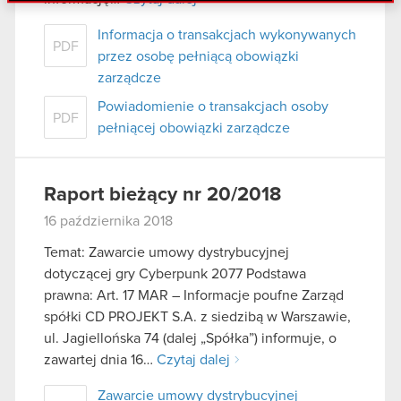
danymi otrzymanymi od Ciebie lub uzyskanymi
podczas korzystania z ich usług. Kontynuując
Informacja o transakcjach wykonywanych
PDF
korzystanie z naszej witryny, zgadasz się na
przez osobę pełniącą obowiązki
używanie plików cookie.
zarządcze
Powiadomienie o transakcjach osoby
PDF
pełniącej obowiązki zarządcze
Raport bieżący nr 20/2018
16 października 2018
Temat: Zawarcie umowy dystrybucyjnej
dotyczącej gry Cyberpunk 2077 Podstawa
prawna: Art. 17 MAR – Informacje poufne Zarząd
spółki CD PROJEKT S.A. z siedzibą w Warszawie,
ul. Jagiellońska 74 (dalej „Spółka”) informuje, o
zawartej dnia 16…
Czytaj dalej
Zawarcie umowy dystrybucyjnej