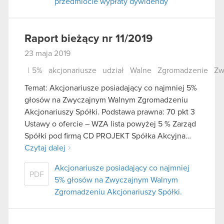
przedmiocie wypłaty dywidendy
Raport bieżący nr 11/2019
23 maja 2019
|
5%
akcjonariusze
udział
Walne
Zgromadzenie
Zw
Temat: Akcjonariusze posiadający co najmniej 5%
głosów na Zwyczajnym Walnym Zgromadzeniu
Akcjonariuszy Spółki. Podstawa prawna: 70 pkt 3
Ustawy o ofercie – WZA lista powyżej 5 % Zarząd
Spółki pod firmą CD PROJEKT Spółka Akcyjna…
Czytaj dalej
Akcjonariusze posiadający co najmniej
PDF
5% głosów na Zwyczajnym Walnym
Zgromadzeniu Akcjonariuszy Spółki.