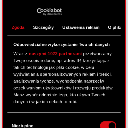
Raport bieżący nr 1/2019
2 stycznia 2019
Zgoda
Szczegóły
Ustawienia reklam
O plikach
Raport bieżący numer: 1/2019 Temat: Terminy
przekazywania raportów okresowych w 2019 roku
Zarząd CD PROJEKT S.A. z siedzibą w Warszawie,
Odpowiedzialne wykorzystanie Twoich danych
przy ul. Jagiellońskiej 74 („Spółka”) zgodnie z §
Wraz z
naszymi 1022 partnerami
przetwarzamy
80 ust. 1 Rozporządzenia Ministra Finansów z…
Twoje osobiste dane, np. adres IP, korzystając z
Czytaj dalej
takich technologii jak pliki cookie, w celu
wyświetlania spersonalizowanych reklam i treści,
Terminy przekazywania raportów
PDF
analizowania tychże, wychodzenia naprzeciw
okresowych w 2019 roku
oczekiwaniom użytkowników i rozwoju produktów.
Masz wybór odnośnie tego, kto używa Twoich
danych i w jakich celach to robi.
Raport bieżący nr 22/2018
21 grudnia 2018
Jeśli wyrazisz na to zgodę, chcielibyśmy również:
Wybór
Temat: Wyrok Sądu Apelacyjnego w sprawie
Gromadzić dane dotyczące Twojej
Niezbędne
zgody