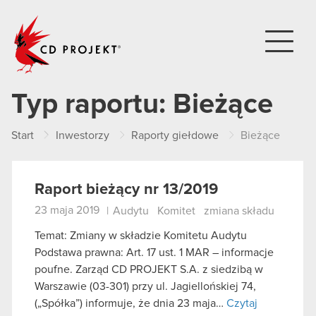
CD PROJEKT
Typ raportu:
Bieżące
Start
Inwestorzy
Raporty giełdowe
Bieżące
Raport bieżący nr 13/2019
23 maja 2019
|
Audytu
Komitet
zmiana składu
Temat: Zmiany w składzie Komitetu Audytu
Podstawa prawna: Art. 17 ust. 1 MAR – informacje
poufne. Zarząd CD PROJEKT S.A. z siedzibą w
Warszawie (03-301) przy ul. Jagiellońskiej 74,
(„Spółka”) informuje, że dnia 23 maja…
Czytaj