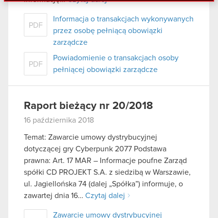
danymi otrzymanymi od Ciebie lub uzyskanymi
podczas korzystania z ich usług. Kontynuując
Informacja o transakcjach wykonywanych
PDF
korzystanie z naszej witryny, zgadasz się na
przez osobę pełniącą obowiązki
używanie plików cookie.
zarządcze
Powiadomienie o transakcjach osoby
PDF
pełniącej obowiązki zarządcze
Raport bieżący nr 20/2018
16 października 2018
Temat: Zawarcie umowy dystrybucyjnej
dotyczącej gry Cyberpunk 2077 Podstawa
prawna: Art. 17 MAR – Informacje poufne Zarząd
spółki CD PROJEKT S.A. z siedzibą w Warszawie,
ul. Jagiellońska 74 (dalej „Spółka”) informuje, o
zawartej dnia 16…
Czytaj dalej
Zawarcie umowy dystrybucyjnej