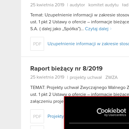
25 kwietnia 2019
|
audytor
komitet audytu
ład
Temat: Uzupełnienie informacji w zakresie stoso
ust. 1 pkt 2 Ustawy o ofercie – informacje bieżą
S.A. ( dalej jako „Spółka”)…
Czytaj dalej
Uzupełnienie informacji w zakresie sto
PDF
Raport bieżący nr 8/2019
25 kwietnia 2019
|
projekty uchwał
ZWZA
TEMAT: Projekty uchwał Zwyczajnego Walnego Z
ust. 1 pkt 2 Ustawy o ofercie – informacje bież
załączeniu projekty uchwał Zwyczajnego Waln
Projekty uchwał Zwyczajnego Walnego 
PDF