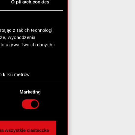
O plikach cookies
ając z takich technologii
chże, wychodzenia
kto używa Twoich danych i
o kilku metrów
anych (fingerprinting,
Marketing
łasne preferencje w
sekcji
nej chwili.
społecznościowe i
ostępniamy partnerom
a wszystkie ciasteczka
 innymi danymi