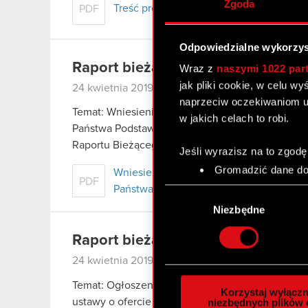
Zgoda
Treść projektów uchwał Zwyczajnego W
PDF
Odpowiedzialne wykorzys
Raport bieżący nr 7/2019
Wraz z
naszymi 1022 par
jak pliki cookie, w celu w
24 kwietnia 2019
|
kasacja
optimus
skarb pań
naprzeciw oczekiwaniom u
Temat: Wniesienie skargi kasacyjnej od wyroku
w jakich celach to robi.
Państwa Podstawa prawna: Art. 17 ust. 1 pkt 1 MA
Raportu Bieżącego nr 22/2018 z…
Czytaj dalej
Jeśli wyrazisz na to zgodę
Gromadzić dane dot
Wniesienie skargi kasacyjnej od wyrok
PDF
Identyfikować Twoje
Państwa
Wybór
czyli wirtualny odcisk 
zgody
Niezbędne
Dowiedz się więcej odnośn
szczegółów
. W Deklaracj
Raport bieżący nr 6/2019
24 kwietnia 2019
Wykorzystujemy pliki cook
analizować ruch w naszej w
Temat: Ogłoszenie o zwołaniu Zwyczajnego Walne
Korzystaj wyłączn
społecznościowym, reklam
ustawy o ofercie – informacje bieżące i okreso
niezbędnych plików 