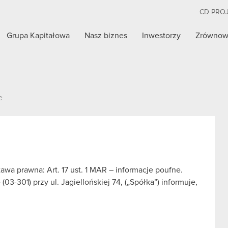
CD PRO
Grupa Kapitałowa
Nasz biznes
Inwestorzy
Zrównow
e
wa prawna: Art. 17 ust. 1 MAR – informacje poufne.
3-301) przy ul. Jagiellońskiej 74, („Spółka”) informuje,