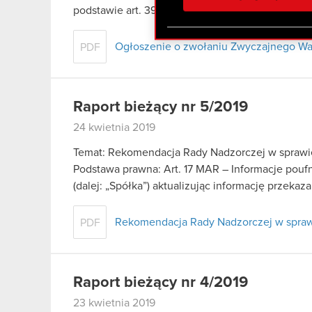
otrzymanymi od Ciebie lub
podstawie art. 399 § 1…
Czytaj dalej
zgadasz się na używanie p
Ogłoszenie o zwołaniu Zwyczajnego W
PDF
Raport bieżący nr 5/2019
24 kwietnia 2019
Temat: Rekomendacja Rady Nadzorczej w sprawi
Podstawa prawna: Art. 17 MAR – Informacje pou
(dalej: „Spółka”) aktualizując informację przeka
Rekomendacja Rady Nadzorczej w spraw
PDF
Raport bieżący nr 4/2019
23 kwietnia 2019