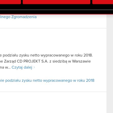
 uzyskanymi podczas korzystania z ich usług. Kontynuując korzy
lików cookie.
alnego Zgromadzenia
e podziału zysku netto wypracowanego w roku 2018.
fne Zarząd CD PROJEKT S.A. z siedzibą w Warszawie
zana w…
Czytaj dalej
ie podziału zysku netto wypracowanego w roku 2018