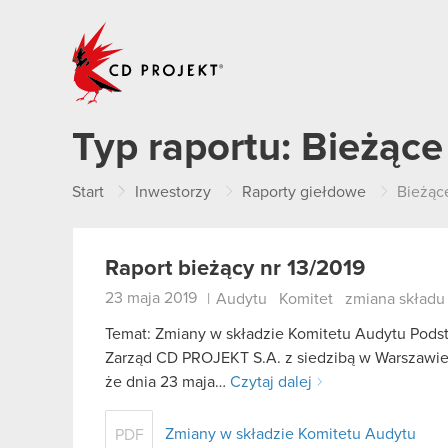
CD PROJEKT
Typ raportu:
Bieżące
Start
Inwestorzy
Raporty giełdowe
Bieżąc
Raport bieżący nr 13/2019
23 maja 2019
|
Audytu
Komitet
zmiana składu
Temat: Zmiany w składzie Komitetu Audytu Podsta
Zarząd CD PROJEKT S.A. z siedzibą w Warszawie (0
że dnia 23 maja…
Czytaj dalej
Zmiany w składzie Komitetu Audytu
PDF