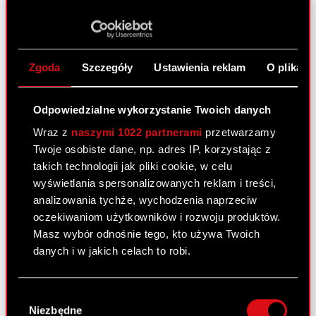
Raport bieżący nr 1/2019
2 stycznia 2019
Zgoda
Szczegóły
Ustawienia reklam
O plikach
Raport bieżący numer: 1/2019 Temat: Terminy
przekazywania raportów okresowych w 2019 roku
Zarząd CD PROJEKT S.A. z siedzibą w Warszawie,
Odpowiedzialne wykorzystanie Twoich danych
przy ul. Jagiellońskiej 74 („Spółka”) zgodnie z §
Wraz z
naszymi 1022 partnerami
przetwarzamy
80 ust. 1 Rozporządzenia Ministra Finansów z…
Twoje osobiste dane, np. adres IP, korzystając z
Czytaj dalej
takich technologii jak pliki cookie, w celu
wyświetlania spersonalizowanych reklam i treści,
Terminy przekazywania raportów
PDF
analizowania tychże, wychodzenia naprzeciw
okresowych w 2019 roku
oczekiwaniom użytkowników i rozwoju produktów.
Masz wybór odnośnie tego, kto używa Twoich
danych i w jakich celach to robi.
Raport bieżący nr 22/2018
21 grudnia 2018
Jeśli wyrazisz na to zgodę, chcielibyśmy również:
Wybór
Temat: Wyrok Sądu Apelacyjnego w sprawie
Gromadzić dane dotyczące Twojej
Niezbędne
zgody