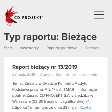
CD PROJEKT
Typ raportu:
Bieżące
Start
Inwestorzy
Raporty giełdowe
Bieżące
Raport bieżący nr 13/2019
23 maja 2019
|
Audytu
Komitet
zmiana składu
Temat: Zmiany w składzie Komitetu Audytu
Podstawa prawna: Art. 17 ust. 1 MAR – informacje
poufne. Zarząd CD PROJEKT S.A. z siedzibą w
Warszawie (03-301) przy ul. Jagiellońskiej 74,
(„Spółka”) informuje, że dnia 23 maja…
Czytaj