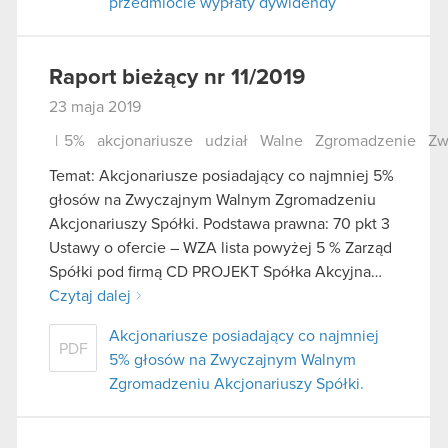
przedmiocie wypłaty dywidendy
Raport bieżący nr 11/2019
23 maja 2019
|
5%
akcjonariusze
udział
Walne
Zgromadzenie
Zw
Temat: Akcjonariusze posiadający co najmniej 5%
głosów na Zwyczajnym Walnym Zgromadzeniu
Akcjonariuszy Spółki. Podstawa prawna: 70 pkt 3
Ustawy o ofercie – WZA lista powyżej 5 % Zarząd
Spółki pod firmą CD PROJEKT Spółka Akcyjna…
Czytaj dalej
Akcjonariusze posiadający co najmniej
PDF
5% głosów na Zwyczajnym Walnym
Zgromadzeniu Akcjonariuszy Spółki.