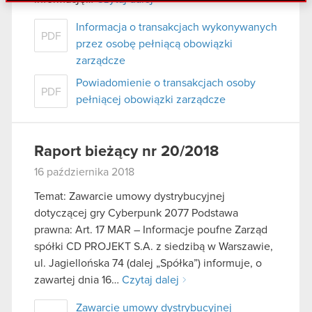
danymi otrzymanymi od Ciebie lub uzyskanymi
podczas korzystania z ich usług. Kontynuując
Informacja o transakcjach wykonywanych
PDF
korzystanie z naszej witryny, zgadasz się na
przez osobę pełniącą obowiązki
używanie plików cookie.
zarządcze
Powiadomienie o transakcjach osoby
PDF
pełniącej obowiązki zarządcze
Raport bieżący nr 20/2018
16 października 2018
Temat: Zawarcie umowy dystrybucyjnej
dotyczącej gry Cyberpunk 2077 Podstawa
prawna: Art. 17 MAR – Informacje poufne Zarząd
spółki CD PROJEKT S.A. z siedzibą w Warszawie,
ul. Jagiellońska 74 (dalej „Spółka”) informuje, o
zawartej dnia 16…
Czytaj dalej
Zawarcie umowy dystrybucyjnej