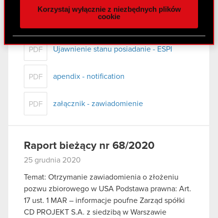
CD PROJEKT S.A. z siedzibą w Warszawie
Korzystaj wyłącznie z niezbędnych plików
z naszej witryny, udostępniamy partnerom
(„Spółka”) przekazuje do publicznej wiadomości
cookie
społecznościowym, reklamowym i analitycznym.
treść…
Czytaj dalej
Partnerzy mogą połączyć te informacje z innymi
danymi otrzymanymi od Ciebie lub uzyskanymi
Ujawnienie stanu posiadanie - ESPI
PDF
podczas korzystania z ich usług. Kontynuując
korzystanie z naszej witryny, zgadasz się na
apendix - notification
PDF
używanie plików cookie.
załącznik - zawiadomienie
PDF
Raport bieżący nr 68/2020
25 grudnia 2020
Temat: Otrzymanie zawiadomienia o złożeniu
pozwu zbiorowego w USA Podstawa prawna: Art.
17 ust. 1 MAR – informacje poufne Zarząd spółki
CD PROJEKT S.A. z siedzibą w Warszawie