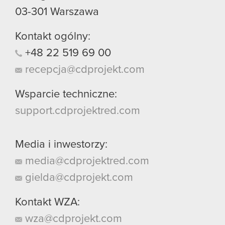
03-301
Warszawa
Kontakt ogólny:
+48
22
519
69
00
recepcja@cdprojekt.com
Wsparcie techniczne:
support.cdprojektred.com
Media i inwestorzy:
media@cdprojektred.com
gielda@cdprojekt.com
Kontakt WZA:
wza@cdprojekt.com