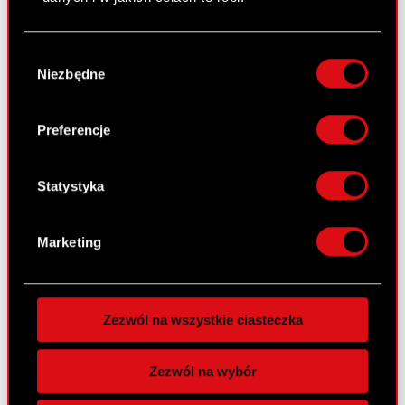
CD PROJEKT S.A. z siedzibą w Warszawie
(„Spółka”) przekazuje do publicznej wiadomości
Jeśli wyrazisz na to zgodę, chcielibyśmy również:
Wybór
treść…
Czytaj dalej
Gromadzić dane dotyczące Twojej
Niezbędne
zgody
lokalizacji geograficznej z dokładnością nawet
Ujawnienie stanu posiadania - ESPI
PDF
do kilku metrów
Identyfikować Twoje urządzenie, aktywnie
Preferencje
analizując charakteryzującego je zbiory
Notification of major holdings
PDF
danych (fingerprinting, czyli wirtualny odcisk
palca)
Statystyka
Zawiadomienie dot. znaczącego pakietu
PDF
Dowiedz się więcej odnośnie tego, jak Twoje
papierów wartościowych
osobiste dane są przetwarzane oraz ustaw własne
Marketing
preferencje w
sekcji szczegółów
. W Deklaracji
plików cookie możesz zmienić lub wycofać swoją
Raport bieżący nr 1/2021
zgodę w dowolnej chwili.
9 stycznia 2021
Zezwól na wszystkie ciasteczka
Wykorzystujemy pliki cookie do
Temat: Ujawnienie stanu posiadania Podstawa
spersonalizowania treści i reklam, aby oferować
prawna: Art. 70 pkt 1 Ustawy o ofercie – nabycie
Zezwól na wybór
funkcje społecznościowe i analizować ruch w
lub zbycie znacznego pakietu akcji Zarząd spółki
naszej witrynie. Informacje o tym, jak korzystasz