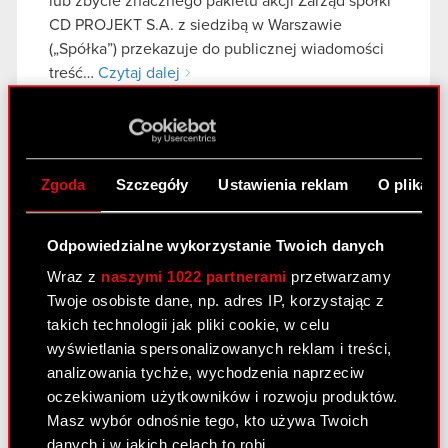
lub zbycie znacznego pakietu akcji Zarząd spółki
CD PROJEKT S.A. z siedzibą w Warszawie
(„Spółka”) przekazuje do publicznej wiadomości
treść…
Czytaj dalej
Ujawnienie stanu posiadania - ESPI
PDF
Notification of major holdings
PDF
Zgoda
Szczegóły
Ustawienia reklam
O plikach
Zawiadomienie dot. znaczącego pakietu
PDF
Odpowiedzialne wykorzystanie Twoich danych
papierów wartościowych
Wraz z
naszymi 1022 partnerami
przetwarzamy
Twoje osobiste dane, np. adres IP, korzystając z
Raport bieżący nr 2/2021
takich technologii jak pliki cookie, w celu
wyświetlania spersonalizowanych reklam i treści,
13 stycznia 2021
analizowania tychże, wychodzenia naprzeciw
Temat: Ujawnienie stanu posiadania Podstawa
oczekiwaniom użytkowników i rozwoju produktów.
prawna: Art. 70 pkt 1 Ustawy o ofercie – nabycie
Masz wybór odnośnie tego, kto używa Twoich
lub zbycie znacznego pakietu akcji Zarząd spółki
danych i w jakich celach to robi.