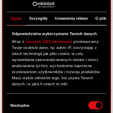
bieżące i okresowe Zarząd CD PROJEKT S.A.
przekazuje w załączeniu projekty uchwał
Zwyczajnego Walnego Zgromadzenia…
Czytaj
Zgoda
Szczegóły
Ustawienia reklam
O plikach
dalej
Projekty uchwał oraz dokumentacja
Odpowiedzialne wykorzystanie Twoich danych
PDF
przedkładana ZWZA - ESPI
Wraz z
naszymi 1022 partnerami
przetwarzamy
Twoje osobiste dane, np. adres IP, korzystając z
Projekty uchwał
PDF
takich technologii jak pliki cookie, w celu
wyświetlania spersonalizowanych reklam i treści,
Dokumentacja przedkładana ZWZA
PDF
analizowania tychże, wychodzenia naprzeciw
oczekiwaniom użytkowników i rozwoju produktów.
Sprawozdanie RN o wynagrodzeniach
Masz wybór odnośnie tego, kto używa Twoich
PDF
organów
danych i w jakich celach to robi.
Jeśli wyrazisz na to zgodę, chcielibyśmy również:
Raport bieżący nr 22/2021
Wybór
Gromadzić dane dotyczące Twojej
Niezbędne
zgody
29 kwietnia 2021
lokalizacji geograficznej z dokładnością nawet