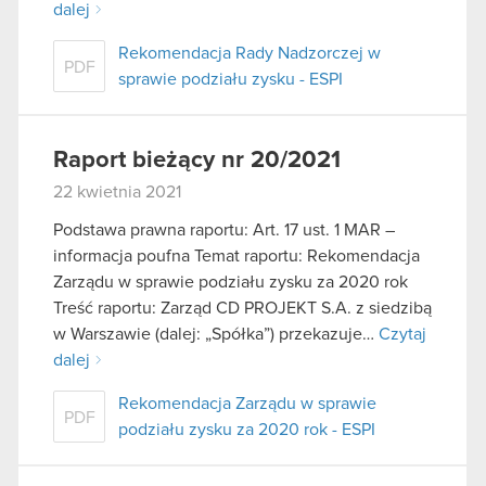
podczas korzystania z ich usług. Kontynuując
dalej
korzystanie z naszej witryny, zgadasz się na
Rekomendacja Rady Nadzorczej w
używanie plików cookie.
PDF
sprawie podziału zysku - ESPI
Raport bieżący nr 20/2021
22 kwietnia 2021
Podstawa prawna raportu: Art. 17 ust. 1 MAR –
informacja poufna Temat raportu: Rekomendacja
Zarządu w sprawie podziału zysku za 2020 rok
Treść raportu: Zarząd CD PROJEKT S.A. z siedzibą
w Warszawie (dalej: „Spółka”) przekazuje…
Czytaj
dalej
Rekomendacja Zarządu w sprawie
PDF
podziału zysku za 2020 rok - ESPI