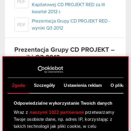
PDF
Kapitałowej CD PROJEKT RED za III
kwartał 2012 r.
Prezentacja Grupy CD PROJEKT RED -
PDF
wyniki Q3 2012
Prezentacja Grupy CD PROJEKT –
wyniki Q3 2012
13 listopada 2012
Prezentacja Grupy CD PROJEKT – wyniki
PDF
Q3 2012
Zgoda
Szczegóły
Ustawienia reklam
O plikach
Odpowiedzialne wykorzystanie Twoich danych
Skonsolidowany raport kwartalny
Wraz z
naszymi 1022 partnerami
przetwarzamy
– 3 kw. 2012
Twoje osobiste dane, np. adres IP, korzystając z
13 listopada 2012
takich technologii jak pliki cookie, w celu