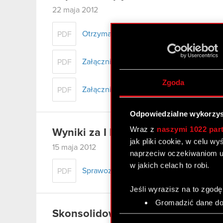
22 maja 2012
Otrzymanie zawiadomień o transakcji zby
PDF
Załącznik nr 1
PDF
Zgoda
Załącznik nr 2
PDF
Odpowiedzialne wykorzys
Wraz z
naszymi 1022 par
Wyniki za I kwartał 2012 r.
jak pliki cookie, w celu w
15 maja 2012
naprzeciw oczekiwaniom u
w jakich celach to robi.
Sprawozdanie finansowe Grupy Kapitało
PDF
Jeśli wyrazisz na to zgodę
Gromadzić dane dot
Skonsolidowany raport kwartalny 
Identyfikować Twoje
Wybór