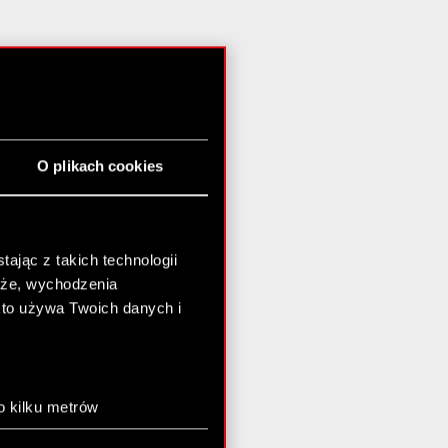
O plikach cookies
ając z takich technologii
chże, wychodzenia
kto używa Twoich danych i
o kilku metrów
anych (fingerprinting,