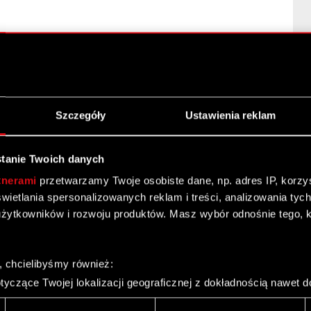
cia i nabycia akcji
Szczegóły
Ustawienia reklam
tanie Twoich danych
tnerami
przetwarzamy Twoje osobiste dane, np. adres IP, korzyst
yświetlania spersonalizowanych reklam i treści, analizowania ty
żytkowników i rozwoju produktów. Masz wybór odnośnie tego, 
wej CD PROJEKT RED za I kwartał 2012 r.
, chcielibyśmy również:
yczące Twojej lokalizacji geograficznej z dokładnością nawet d
– 1 kw. 2012
 urządzenie, aktywnie analizując charakteryzującego je zbiory d