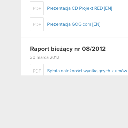
Prezentacja CD Projekt RED [EN]
PDF
Prezentacja GOG.com [EN]
PDF
Raport bieżący nr 08/2012
30 marca 2012
Spłata należności wynikających z umów 
PDF
Raport bieżący nr 07/2012
23 marca 2012
Uchwała spółki zależnej w sprawie wypł
PDF