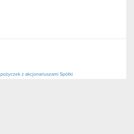
pożyczek z akcjonariuszami Spółki
aty dywidendy za rok 2011