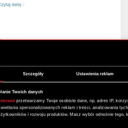
zytaj dalej
Szczegóły
Ustawienia reklam
ch oraz budżetu produkcji i promocji dodatku do gry
y) Podstawa prawna: Art. 17 ust. 1 MAR – informacje
tanie Twoich danych
j dalej
tnerami
przetwarzamy Twoje osobiste dane, np. adres IP, korzyst
yświetlania spersonalizowanych reklam i treści, analizowania ty
żytkowników i rozwoju produktów. Masz wybór odnośnie tego, 