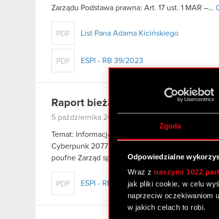
Zarządu Podstawa prawna: Art. 17 ust. 1 MAR –…
C
List Pana Adama Kicińskiego
PDF
ESPI - RB 39/2023
PDF
Raport bieżący nr 38/2023
5 października 2023
Zgoda
Temat: Informacja dotycząca danych sprzedażowy
Cyberpunk 2077: Widmo Wolności (Phantom Libert
Odpowiedzialne wykorzys
poufne Zarząd spółki CD PROJEKT S.A. z…
Czyta
Wraz z
naszymi 1022 par
ESPI - RB 38/2023
jak pliki cookie, w celu w
PDF
naprzeciw oczekiwaniom u
w jakich celach to robi.