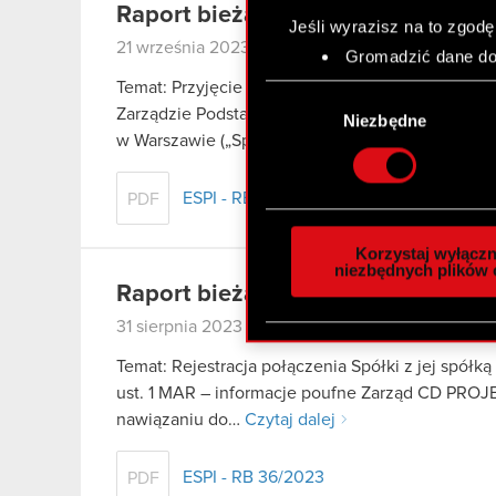
Raport bieżący nr 37/2023
Jeśli wyrazisz na to zgodę
21 września 2023
Gromadzić dane dot
Identyfikować Twoje
Temat: Przyjęcie dodatkowych określeń funkcyjn
Wybór
czyli wirtualny odcisk 
Zarządzie Podstawa prawna: Art. 17 ust. 1 MAR –
zgody
Niezbędne
Dowiedz się więcej odnośn
w Warszawie („Spółka”) informuje, że…
Czytaj dal
szczegółów
. W Deklaracj
ESPI - RB 37/2023
PDF
Wykorzystujemy pliki cook
analizować ruch w naszej w
Korzystaj wyłączn
społecznościowym, reklam
niezbędnych plików 
Raport bieżący nr 36/2023
otrzymanymi od Ciebie lub
zgadasz się na używanie p
31 sierpnia 2023
Temat: Rejestracja połączenia Spółki z jej spółk
ust. 1 MAR – informacje poufne Zarząd CD PROJE
nawiązaniu do…
Czytaj dalej
ESPI - RB 36/2023
PDF