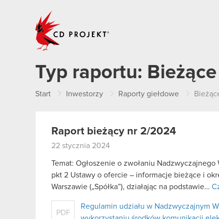
CD PROJEKT
Typ raportu:
Bieżące
Start
Inwestorzy
Raporty giełdowe
Bieżąc
Raport bieżący nr 2/2024
22 stycznia 2024
Temat: Ogłoszenie o zwołaniu Nadzwyczajnego W
pkt 2 Ustawy o ofercie – informacje bieżące i o
Warszawie („Spółka”), działając na podstawie…
Cz
Regulamin udziału w Nadzwyczajnym W
PDF
wykorzystaniu środków komunikacji ele