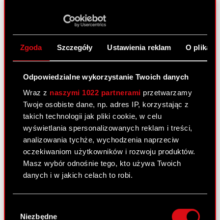
głosów na Zwyczajnym Walnym Zgromadzeniu
Spółki Podstawa prawna: Art. 70 pkt 3 Ustawy o
ofercie – WZA lista powyżej 5% Zarząd Spółki CD
PROJEKT Spółka Akcyjna z siedzibą w…
Czytaj
Zgoda
Szczegóły
Ustawienia reklam
O plikach
dalej
ESPI - RB 27/2023
PDF
Odpowiedzialne wykorzystanie Twoich danych
Wraz z
naszymi 1022 partnerami
przetwarzamy
Twoje osobiste dane, np. adres IP, korzystając z
Raport bieżący nr 26/2023
takich technologii jak pliki cookie, w celu
wyświetlania spersonalizowanych reklam i treści,
6 czerwca 2023
analizowania tychże, wychodzenia naprzeciw
Temat: Uchwały podjęte przez Zwyczajne Walne
oczekiwaniom użytkowników i rozwoju produktów.
Zgromadzenie Spółki Podstawa prawna: Art. 56
Masz wybór odnośnie tego, kto używa Twoich
ust. 1 pkt 2 Ustawy o ofercie – informacje bieżące
danych i w jakich celach to robi.
i okresowe Zarząd Spółki pod firmą CD PROJEKT
Spółka Akcyjna z siedzibą w…
Czytaj dalej
Jeśli wyrazisz na to zgodę, chcielibyśmy również:
Wybór
Gromadzić dane dotyczące Twojej
Niezbędne
zgody