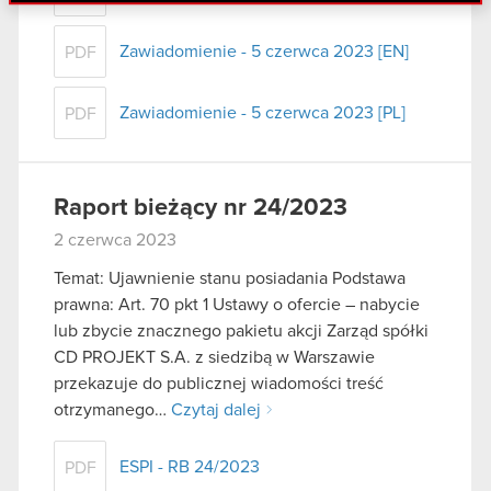
danymi otrzymanymi od Ciebie lub uzyskanymi
podczas korzystania z ich usług. Kontynuując
Zawiadomienie - 5 czerwca 2023 [EN]
PDF
korzystanie z naszej witryny, zgadasz się na
używanie plików cookie.
Zawiadomienie - 5 czerwca 2023 [PL]
PDF
Raport bieżący nr 24/2023
2 czerwca 2023
Temat: Ujawnienie stanu posiadania Podstawa
prawna: Art. 70 pkt 1 Ustawy o ofercie – nabycie
lub zbycie znacznego pakietu akcji Zarząd spółki
CD PROJEKT S.A. z siedzibą w Warszawie
przekazuje do publicznej wiadomości treść
otrzymanego…
Czytaj dalej
ESPI - RB 24/2023
PDF