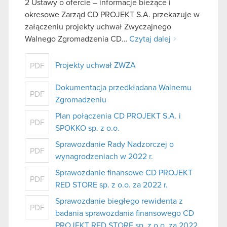
2 Ustawy o ofercie – informacje bieżące i
okresowe Zarząd CD PROJEKT S.A. przekazuje w
załączeniu projekty uchwał Zwyczajnego
Walnego Zgromadzenia CD…
Czytaj dalej
Projekty uchwał ZWZA
PDF
Dokumentacja przedkładana Walnemu
PDF
Zgromadzeniu
Plan połączenia CD PROJEKT S.A. i
PDF
SPOKKO sp. z o.o.
Sprawozdanie Rady Nadzorczej o
PDF
wynagrodzeniach w 2022 r.
Sprawozdanie finansowe CD PROJEKT
PDF
RED STORE sp. z o.o. za 2022 r.
Sprawozdanie biegłego rewidenta z
PDF
badania sprawozdania finansowego CD
PROJEKT RED STORE sp. z o.o. za 2022