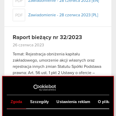
Zawiadomienie - 28 czerwca 2023 [EN]
PDF
Zawiadomienie - 28 czerwca 2023 [PL]
PDF
Raport bieżący nr 32/2023
26 czerwca 2023
Temat: Rejestracja obniżenia kapitału
zakładowego, umorzenie akcji własnych oraz
rejestracja innych zmian Statutu Spółki Podstawa
prawna: Art. 56 ust. 1 pkt 2 Ustawy o ofercie –
informacje bieżące i okresowe Zarząd CD
PROJEKT S.A. z…
Czytaj dalej
ESPI - RB 32/2023
PDF
Zgoda
Szczegóły
Ustawienia reklam
O plikach
Statut CD PROJEKT S.A. - tekst jednolity
PDF