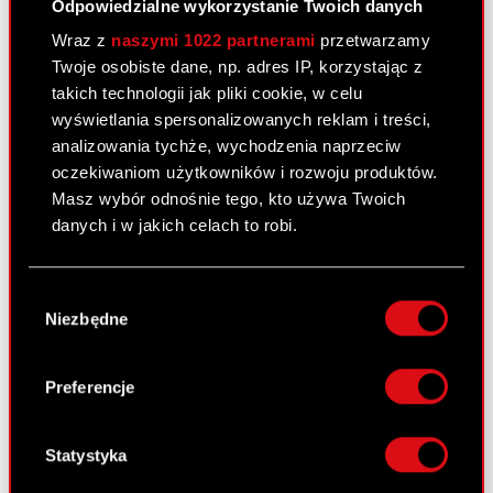
Odpowiedzialne wykorzystanie Twoich danych
Wraz z
naszymi 1022 partnerami
przetwarzamy
Twoje osobiste dane, np. adres IP, korzystając z
Raport bieżący nr 31/2023
takich technologii jak pliki cookie, w celu
20 czerwca 2023
wyświetlania spersonalizowanych reklam i treści,
analizowania tychże, wychodzenia naprzeciw
Temat: Ujawnienie stanu posiadania Podstawa
oczekiwaniom użytkowników i rozwoju produktów.
prawna: Art. 70 pkt 1 Ustawy o ofercie – nabycie
Masz wybór odnośnie tego, kto używa Twoich
lub zbycie znacznego pakietu akcji Zarząd spółki
danych i w jakich celach to robi.
CD PROJEKT S.A. z siedzibą w Warszawie
przekazuje do publicznej wiadomości treść
Jeśli wyrazisz na to zgodę, chcielibyśmy również:
otrzymanego…
Czytaj dalej
Wybór
Gromadzić dane dotyczące Twojej
Niezbędne
zgody
lokalizacji geograficznej z dokładnością nawet
ESPI - RB 31/2023
PDF
do kilku metrów
Identyfikować Twoje urządzenie, aktywnie
Preferencje
analizując charakteryzującego je zbiory
Zawiadomienie - 20 czerwca 2023 [EN]
PDF
danych (fingerprinting, czyli wirtualny odcisk
palca)
Statystyka
Zawiadomienie - 20 czerwca 2023 [PL]
PDF
Dowiedz się więcej odnośnie tego, jak Twoje