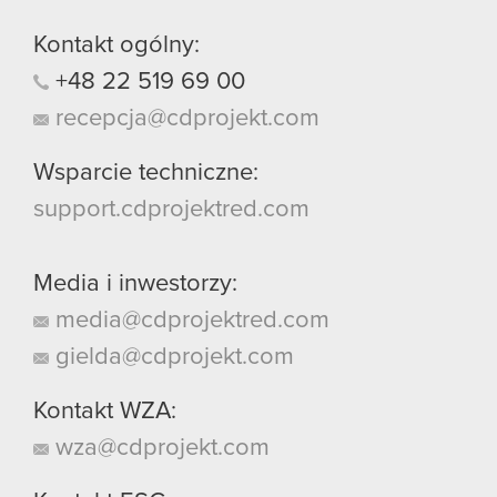
Kontakt ogólny:
+48
22
519
69
00
recepcja@cdprojekt.com
Wsparcie techniczne:
support.cdprojektred.com
Media i inwestorzy:
media@cdprojektred.com
gielda@cdprojekt.com
Kontakt WZA:
wza@cdprojekt.com