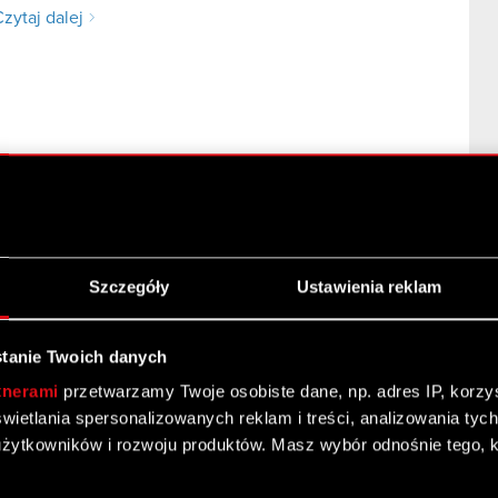
zytaj dalej
Szczegóły
Ustawienia reklam
ch oraz budżetu produkcji i promocji dodatku do gry
y) Podstawa prawna: Art. 17 ust. 1 MAR – informacje
tanie Twoich danych
j dalej
tnerami
przetwarzamy Twoje osobiste dane, np. adres IP, korzyst
yświetlania spersonalizowanych reklam i treści, analizowania ty
żytkowników i rozwoju produktów. Masz wybór odnośnie tego, 