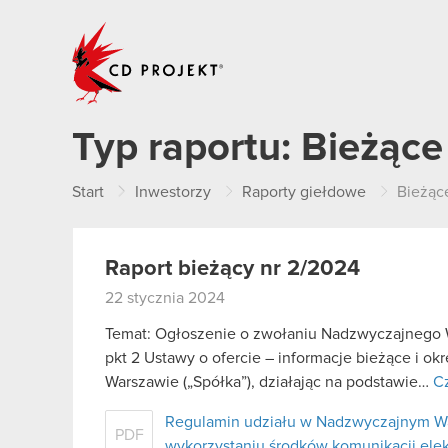
CD PROJEKT
Typ raportu:
Bieżące
Start
Inwestorzy
Raporty giełdowe
Bieżąc
Raport bieżący nr 2/2024
22 stycznia 2024
Temat: Ogłoszenie o zwołaniu Nadzwyczajnego W
pkt 2 Ustawy o ofercie – informacje bieżące i o
Warszawie („Spółka”), działając na podstawie…
Cz
Regulamin udziału w Nadzwyczajnym W
PDF
wykorzystaniu środków komunikacji ele