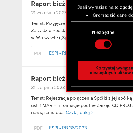
Raport bieżący nr 37/2023
Jeśli wyrazisz na to zgodę
21 września 2023
Gromadzić dane dot
Identyfikować Twoje
Temat: Przyjęcie dodatkowych określeń funkcyjn
Wybór
czyli wirtualny odcisk 
Zarządzie Podstawa prawna: Art. 17 ust. 1 MAR –
zgody
Niezbędne
Dowiedz się więcej odnośn
w Warszawie („Spółka”) informuje, że…
Czytaj dal
szczegółów
. W Deklaracj
ESPI - RB 37/2023
PDF
Wykorzystujemy pliki cook
analizować ruch w naszej w
Korzystaj wyłączn
społecznościowym, reklam
niezbędnych plików 
Raport bieżący nr 36/2023
otrzymanymi od Ciebie lub
zgadasz się na używanie p
31 sierpnia 2023
Temat: Rejestracja połączenia Spółki z jej spółk
ust. 1 MAR – informacje poufne Zarząd CD PROJE
nawiązaniu do…
Czytaj dalej
ESPI - RB 36/2023
PDF