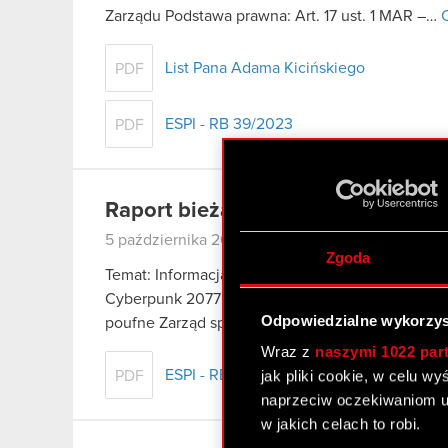
Zarządu Podstawa prawna: Art. 17 ust. 1 MAR –…
C
List Pana Adama Kicińskiego
PDF
ESPI - RB 39/2023
PDF
Raport bieżący nr 38/2023
5 października 2023
Zgoda
Temat: Informacja dotycząca danych sprzedażowy
Cyberpunk 2077: Widmo Wolności (Phantom Libert
Odpowiedzialne wykorzys
poufne Zarząd spółki CD PROJEKT S.A. z…
Czyta
Wraz z
naszymi 1022 par
ESPI - RB 38/2023
jak pliki cookie, w celu w
PDF
naprzeciw oczekiwaniom u
w jakich celach to robi.