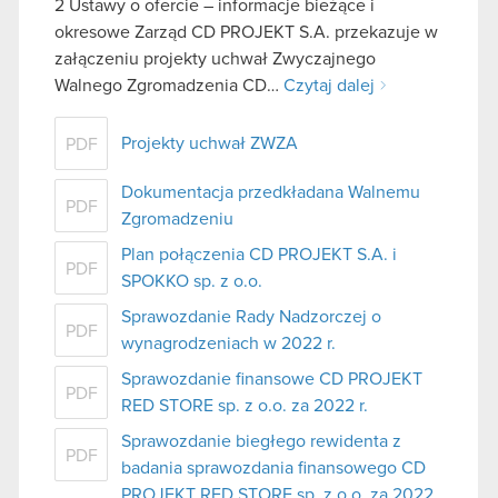
2 Ustawy o ofercie – informacje bieżące i
okresowe Zarząd CD PROJEKT S.A. przekazuje w
załączeniu projekty uchwał Zwyczajnego
Walnego Zgromadzenia CD…
Czytaj dalej
Projekty uchwał ZWZA
PDF
Dokumentacja przedkładana Walnemu
PDF
Zgromadzeniu
Plan połączenia CD PROJEKT S.A. i
PDF
SPOKKO sp. z o.o.
Sprawozdanie Rady Nadzorczej o
PDF
wynagrodzeniach w 2022 r.
Sprawozdanie finansowe CD PROJEKT
PDF
RED STORE sp. z o.o. za 2022 r.
Sprawozdanie biegłego rewidenta z
PDF
badania sprawozdania finansowego CD
PROJEKT RED STORE sp. z o.o. za 2022