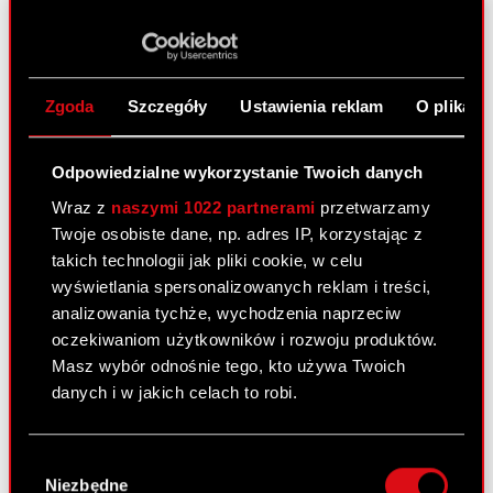
głosów na Zwyczajnym Walnym Zgromadzeniu
Spółki Podstawa prawna: Art. 70 pkt 3 Ustawy o
ofercie – WZA lista powyżej 5% Zarząd Spółki CD
PROJEKT Spółka Akcyjna z siedzibą w…
Czytaj
Zgoda
Szczegóły
Ustawienia reklam
O plikach
dalej
ESPI - RB 27/2023
PDF
Odpowiedzialne wykorzystanie Twoich danych
Wraz z
naszymi 1022 partnerami
przetwarzamy
Twoje osobiste dane, np. adres IP, korzystając z
Raport bieżący nr 26/2023
takich technologii jak pliki cookie, w celu
wyświetlania spersonalizowanych reklam i treści,
6 czerwca 2023
analizowania tychże, wychodzenia naprzeciw
Temat: Uchwały podjęte przez Zwyczajne Walne
oczekiwaniom użytkowników i rozwoju produktów.
Zgromadzenie Spółki Podstawa prawna: Art. 56
Masz wybór odnośnie tego, kto używa Twoich
ust. 1 pkt 2 Ustawy o ofercie – informacje bieżące
danych i w jakich celach to robi.
i okresowe Zarząd Spółki pod firmą CD PROJEKT
Spółka Akcyjna z siedzibą w…
Czytaj dalej
Jeśli wyrazisz na to zgodę, chcielibyśmy również:
Wybór
Gromadzić dane dotyczące Twojej
Niezbędne
zgody