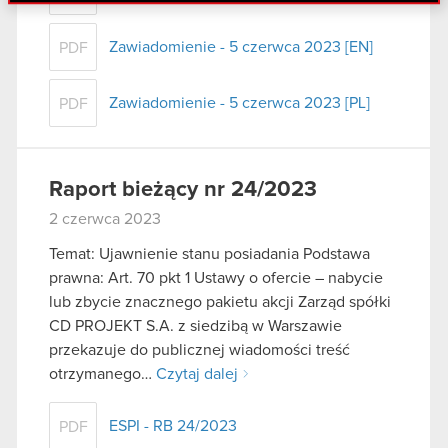
danymi otrzymanymi od Ciebie lub uzyskanymi
podczas korzystania z ich usług. Kontynuując
Zawiadomienie - 5 czerwca 2023 [EN]
PDF
korzystanie z naszej witryny, zgadasz się na
używanie plików cookie.
Zawiadomienie - 5 czerwca 2023 [PL]
PDF
Raport bieżący nr 24/2023
2 czerwca 2023
Temat: Ujawnienie stanu posiadania Podstawa
prawna: Art. 70 pkt 1 Ustawy o ofercie – nabycie
lub zbycie znacznego pakietu akcji Zarząd spółki
CD PROJEKT S.A. z siedzibą w Warszawie
przekazuje do publicznej wiadomości treść
otrzymanego…
Czytaj dalej
ESPI - RB 24/2023
PDF