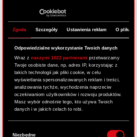
głosów na Zwyczajnym Walnym Zgromadzeniu
Spółki Podstawa prawna: Art. 70 pkt 3 Ustawy o
ofercie – WZA lista powyżej 5% Zarząd Spółki CD
PROJEKT Spółka Akcyjna z siedzibą w…
Czytaj
Zgoda
Szczegóły
Ustawienia reklam
O plikach
dalej
ESPI - RB 27/2023
PDF
Odpowiedzialne wykorzystanie Twoich danych
Wraz z
naszymi 1022 partnerami
przetwarzamy
Twoje osobiste dane, np. adres IP, korzystając z
Raport bieżący nr 26/2023
takich technologii jak pliki cookie, w celu
wyświetlania spersonalizowanych reklam i treści,
6 czerwca 2023
analizowania tychże, wychodzenia naprzeciw
Temat: Uchwały podjęte przez Zwyczajne Walne
oczekiwaniom użytkowników i rozwoju produktów.
Zgromadzenie Spółki Podstawa prawna: Art. 56
Masz wybór odnośnie tego, kto używa Twoich
ust. 1 pkt 2 Ustawy o ofercie – informacje bieżące
danych i w jakich celach to robi.
i okresowe Zarząd Spółki pod firmą CD PROJEKT
Spółka Akcyjna z siedzibą w…
Czytaj dalej
Jeśli wyrazisz na to zgodę, chcielibyśmy również:
Wybór
Gromadzić dane dotyczące Twojej
Niezbędne
zgody