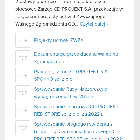
2 Ustawy o ofercie – informacje bieżące i
okresowe Zarząd CD PROJEKT S.A. przekazuje w
załączeniu projekty uchwał Zwyczajnego
Walnego Zgromadzenia CD…
Czytaj dalej
Projekty uchwał ZWZA
PDF
Dokumentacja przedkładana Walnemu
PDF
Zgromadzeniu
Plan połączenia CD PROJEKT S.A. i
PDF
SPOKKO sp. z o.o.
Sprawozdanie Rady Nadzorczej o
PDF
wynagrodzeniach w 2022 r.
Sprawozdanie finansowe CD PROJEKT
PDF
RED STORE sp. z o.o. za 2022 r.
Sprawozdanie biegłego rewidenta z
PDF
badania sprawozdania finansowego CD
PROJEKT RED STORE sp. z o.o. za 2022