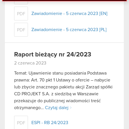
danymi otrzymanymi od Ciebie lub uzyskanymi
podczas korzystania z ich usług. Kontynuując
Zawiadomienie - 5 czerwca 2023 [EN]
PDF
korzystanie z naszej witryny, zgadasz się na
używanie plików cookie.
Zawiadomienie - 5 czerwca 2023 [PL]
PDF
Raport bieżący nr 24/2023
2 czerwca 2023
Temat: Ujawnienie stanu posiadania Podstawa
prawna: Art. 70 pkt 1 Ustawy o ofercie – nabycie
lub zbycie znacznego pakietu akcji Zarząd spółki
CD PROJEKT S.A. z siedzibą w Warszawie
przekazuje do publicznej wiadomości treść
otrzymanego…
Czytaj dalej
ESPI - RB 24/2023
PDF