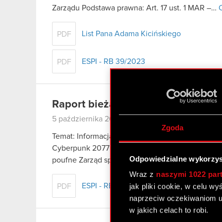
Zarządu Podstawa prawna: Art. 17 ust. 1 MAR –…
C
List Pana Adama Kicińskiego
PDF
ESPI - RB 39/2023
PDF
Raport bieżący nr 38/2023
5 października 2023
Zgoda
Temat: Informacja dotycząca danych sprzedażowy
Cyberpunk 2077: Widmo Wolności (Phantom Libert
Odpowiedzialne wykorzys
poufne Zarząd spółki CD PROJEKT S.A. z…
Czyta
Wraz z
naszymi 1022 par
ESPI - RB 38/2023
jak pliki cookie, w celu w
PDF
naprzeciw oczekiwaniom u
w jakich celach to robi.