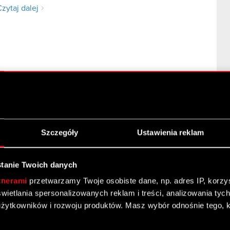
zytaj dalej
Szczegóły
Ustawienia reklam
ch oraz budżetu produkcji i promocji dodatku do gry
y) Podstawa prawna: Art. 17 ust. 1 MAR – informacje
tanie Twoich danych
j dalej
tnerami
przetwarzamy Twoje osobiste dane, np. adres IP, korzyst
yświetlania spersonalizowanych reklam i treści, analizowania ty
żytkowników i rozwoju produktów. Masz wybór odnośnie tego, 