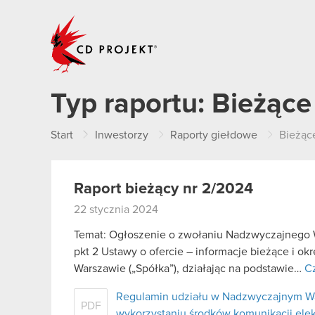
CD PROJEKT
Typ raportu:
Bieżące
Start
Inwestorzy
Raporty giełdowe
Bieżąc
Raport bieżący nr 2/2024
22 stycznia 2024
Temat: Ogłoszenie o zwołaniu Nadzwyczajnego W
pkt 2 Ustawy o ofercie – informacje bieżące i o
Warszawie („Spółka”), działając na podstawie…
Cz
Regulamin udziału w Nadzwyczajnym W
PDF
wykorzystaniu środków komunikacji ele