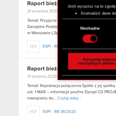
Raport bieżący nr 37/2023
Jeśli wyrazisz na to zgodę
21 września 2023
Gromadzić dane dot
Identyfikować Twoje
Temat: Przyjęcie dodatkowych określeń funkcyjn
Wybór
czyli wirtualny odcisk 
Zarządzie Podstawa prawna: Art. 17 ust. 1 MAR –
zgody
Niezbędne
Dowiedz się więcej odnośn
w Warszawie („Spółka”) informuje, że…
Czytaj dal
szczegółów
. W Deklaracj
ESPI - RB 37/2023
PDF
Wykorzystujemy pliki cook
analizować ruch w naszej w
Korzystaj wyłączn
społecznościowym, reklam
niezbędnych plików 
Raport bieżący nr 36/2023
otrzymanymi od Ciebie lub
zgadasz się na używanie p
31 sierpnia 2023
Temat: Rejestracja połączenia Spółki z jej spółk
ust. 1 MAR – informacje poufne Zarząd CD PROJE
nawiązaniu do…
Czytaj dalej
ESPI - RB 36/2023
PDF