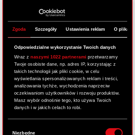
głosów na Zwyczajnym Walnym Zgromadzeniu
Spółki Podstawa prawna: Art. 70 pkt 3 Ustawy o
ofercie – WZA lista powyżej 5% Zarząd Spółki CD
PROJEKT Spółka Akcyjna z siedzibą w…
Czytaj
Zgoda
Szczegóły
Ustawienia reklam
O plikach
dalej
ESPI - RB 27/2023
PDF
Odpowiedzialne wykorzystanie Twoich danych
Wraz z
naszymi 1022 partnerami
przetwarzamy
Twoje osobiste dane, np. adres IP, korzystając z
Raport bieżący nr 26/2023
takich technologii jak pliki cookie, w celu
wyświetlania spersonalizowanych reklam i treści,
6 czerwca 2023
analizowania tychże, wychodzenia naprzeciw
Temat: Uchwały podjęte przez Zwyczajne Walne
oczekiwaniom użytkowników i rozwoju produktów.
Zgromadzenie Spółki Podstawa prawna: Art. 56
Masz wybór odnośnie tego, kto używa Twoich
ust. 1 pkt 2 Ustawy o ofercie – informacje bieżące
danych i w jakich celach to robi.
i okresowe Zarząd Spółki pod firmą CD PROJEKT
Spółka Akcyjna z siedzibą w…
Czytaj dalej
Jeśli wyrazisz na to zgodę, chcielibyśmy również:
Wybór
Gromadzić dane dotyczące Twojej
Niezbędne
zgody