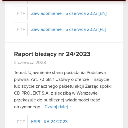
danymi otrzymanymi od Ciebie lub uzyskanymi
podczas korzystania z ich usług. Kontynuując
Zawiadomienie - 5 czerwca 2023 [EN]
PDF
korzystanie z naszej witryny, zgadasz się na
używanie plików cookie.
Zawiadomienie - 5 czerwca 2023 [PL]
PDF
Raport bieżący nr 24/2023
2 czerwca 2023
Temat: Ujawnienie stanu posiadania Podstawa
prawna: Art. 70 pkt 1 Ustawy o ofercie – nabycie
lub zbycie znacznego pakietu akcji Zarząd spółki
CD PROJEKT S.A. z siedzibą w Warszawie
przekazuje do publicznej wiadomości treść
otrzymanego…
Czytaj dalej
ESPI - RB 24/2023
PDF