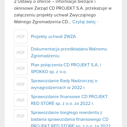
2 Ustawy o ofercie – informacje bieżące i
okresowe Zarząd CD PROJEKT S.A. przekazuje w
załączeniu projekty uchwał Zwyczajnego
Walnego Zgromadzenia CD…
Czytaj dalej
Projekty uchwał ZWZA
PDF
Dokumentacja przedkładana Walnemu
PDF
Zgromadzeniu
Plan połączenia CD PROJEKT S.A. i
PDF
SPOKKO sp. z o.o.
Sprawozdanie Rady Nadzorczej o
PDF
wynagrodzeniach w 2022 r.
Sprawozdanie finansowe CD PROJEKT
PDF
RED STORE sp. z o.o. za 2022 r.
Sprawozdanie biegłego rewidenta z
PDF
badania sprawozdania finansowego CD
PROJEKT RED STORE sp. z o.o. za 2022