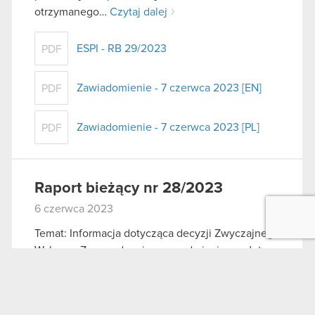
otrzymanego…
Czytaj dalej
ESPI - RB 29/2023
PDF
Zawiadomienie - 7 czerwca 2023 [EN]
PDF
Zawiadomienie - 7 czerwca 2023 [PL]
PDF
Raport bieżący nr 28/2023
6 czerwca 2023
Temat: Informacja dotycząca decyzji Zwyczajnego
Walnego Zgromadzenia w przedmiocie wypłaty
dywidendy Podstawa prawna: Art. 56 ust. 1 pkt 2
Ustawy o ofercie – informacje bieżące i okresowe
Zarząd CD PROJEKT S.A. z siedzibą w