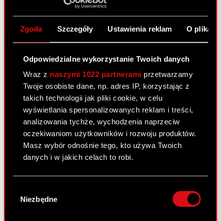
zmianami stanowisk w Zarządzie Podstawa
prawna: Art. 17 ust. 1 MAR – informacje poufne
Zgoda
Szczegóły
Ustawienia reklam
O plikach
Zarząd CD PROJEKT S.A. z siedzibą w Warszawie
(„Spółka”) informuje, że…
Czytaj dalej
Odpowiedzialne wykorzystanie Twoich danych
ESPI - RB 37/2023
PDF
Wraz z
naszymi 1022 partnerami
przetwarzamy
Twoje osobiste dane, np. adres IP, korzystając z
takich technologii jak pliki cookie, w celu
Raport bieżący nr 36/2023
wyświetlania spersonalizowanych reklam i treści,
analizowania tychże, wychodzenia naprzeciw
31 sierpnia 2023
oczekiwaniom użytkowników i rozwoju produktów.
Temat: Rejestracja połączenia Spółki z jej spółką
Masz wybór odnośnie tego, kto używa Twoich
zależną – SPOKKO sp. z o.o. Podstawa prawna:
danych i w jakich celach to robi.
Art. 17 ust. 1 MAR – informacje poufne Zarząd CD
PROJEKT S.A. z siedzibą w Warszawie („Spółka”),
Jeśli wyrazisz na to zgodę, chcielibyśmy również:
Wybór
w nawiązaniu do…
Czytaj dalej
Gromadzić dane dotyczące Twojej
Niezbędne
zgody
lokalizacji geograficznej z dokładnością nawet
ESPI - RB 36/2023
PDF
do kilku metrów