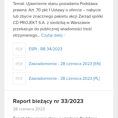
Temat: Ujawnienie stanu posiadania Podstawa
korzystanie z naszej witryny, zgadasz się na
prawna: Art. 70 pkt 1 Ustawy o ofercie – nabycie
używanie plików cookie.
lub zbycie znacznego pakietu akcji Zarząd spółki
CD PROJEKT S.A. z siedzibą w Warszawie
przekazuje do publicznej wiadomości treść
otrzymanego…
Czytaj dalej
ESPI - RB 34/2023
PDF
Zawiadomienie - 28 czerwca 2023 [EN]
PDF
Zawiadomienie - 28 czerwca 2023 [PL]
PDF
Raport bieżący nr 33/2023
28 czerwca 2023