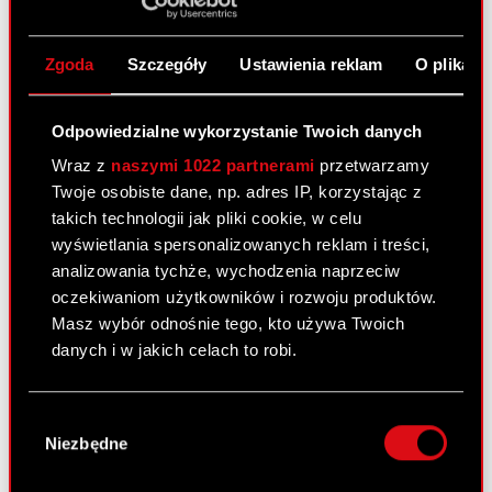
zmianami stanowisk w Zarządzie Podstawa
prawna: Art. 17 ust. 1 MAR – informacje poufne
Zgoda
Szczegóły
Ustawienia reklam
O plikach
Zarząd CD PROJEKT S.A. z siedzibą w Warszawie
(„Spółka”) informuje, że…
Czytaj dalej
Odpowiedzialne wykorzystanie Twoich danych
ESPI - RB 37/2023
PDF
Wraz z
naszymi 1022 partnerami
przetwarzamy
Twoje osobiste dane, np. adres IP, korzystając z
takich technologii jak pliki cookie, w celu
Raport bieżący nr 36/2023
wyświetlania spersonalizowanych reklam i treści,
analizowania tychże, wychodzenia naprzeciw
31 sierpnia 2023
oczekiwaniom użytkowników i rozwoju produktów.
Temat: Rejestracja połączenia Spółki z jej spółką
Masz wybór odnośnie tego, kto używa Twoich
zależną – SPOKKO sp. z o.o. Podstawa prawna:
danych i w jakich celach to robi.
Art. 17 ust. 1 MAR – informacje poufne Zarząd CD
PROJEKT S.A. z siedzibą w Warszawie („Spółka”),
Jeśli wyrazisz na to zgodę, chcielibyśmy również:
Wybór
w nawiązaniu do…
Czytaj dalej
Gromadzić dane dotyczące Twojej
Niezbędne
zgody
lokalizacji geograficznej z dokładnością nawet
ESPI - RB 36/2023
PDF
do kilku metrów