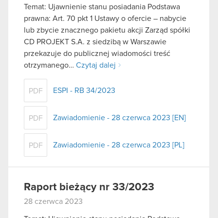
Temat: Ujawnienie stanu posiadania Podstawa
korzystanie z naszej witryny, zgadasz się na
prawna: Art. 70 pkt 1 Ustawy o ofercie – nabycie
używanie plików cookie.
lub zbycie znacznego pakietu akcji Zarząd spółki
CD PROJEKT S.A. z siedzibą w Warszawie
przekazuje do publicznej wiadomości treść
otrzymanego…
Czytaj dalej
ESPI - RB 34/2023
PDF
Zawiadomienie - 28 czerwca 2023 [EN]
PDF
Zawiadomienie - 28 czerwca 2023 [PL]
PDF
Raport bieżący nr 33/2023
28 czerwca 2023