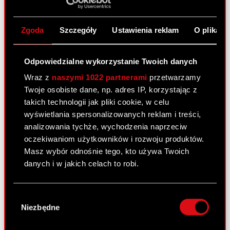
Raport bieżący nr 38/2023
5 października 2023
Zgoda
Szczegóły
Ustawienia reklam
O plikach
Temat: Informacja dotycząca danych
sprzedażowych oraz budżetu produkcji i promocji
Odpowiedzialne wykorzystanie Twoich danych
dodatku do gry Cyberpunk 2077: Widmo Wolności
(Phantom Liberty) Podstawa prawna: Art. 17 ust. 1
Wraz z
naszymi 1022 partnerami
przetwarzamy
MAR – informacje poufne Zarząd spółki CD
Twoje osobiste dane, np. adres IP, korzystając z
PROJEKT S.A. z…
Czytaj dalej
takich technologii jak pliki cookie, w celu
wyświetlania spersonalizowanych reklam i treści,
analizowania tychże, wychodzenia naprzeciw
ESPI - RB 38/2023
PDF
oczekiwaniom użytkowników i rozwoju produktów.
Masz wybór odnośnie tego, kto używa Twoich
danych i w jakich celach to robi.
Raport bieżący nr 37/2023
21 września 2023
Jeśli wyrazisz na to zgodę, chcielibyśmy również:
Wybór
Gromadzić dane dotyczące Twojej
Temat: Przyjęcie dodatkowych określeń
Niezbędne
zgody
lokalizacji geograficznej z dokładnością nawet
funkcyjnych w Zarządzie Spółki wraz ze
do kilku metrów
zmianami stanowisk w Zarządzie Podstawa