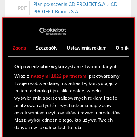
Plan połaczenia CD PROJEKT S.A .- CD
PDF
PROJEKT Brands S.A.
Raport bieżący nr 32/2016
4 października 2016
Zgoda
Szczegóły
Ustawienia reklam
O plikach
Temat raportu: Ujawnienie stanu posiadania akcji
Podstawa prawna raportu: Art. 70 pkt 1 Ustawy o
Odpowiedzialne wykorzystanie Twoich danych
ofercie – nabycie lub zbycie znacznego pakietu
Wraz z
naszymi 1022 partnerami
przetwarzamy
akcji Treść raportu: Zarząd spółki CD PROJEKT
Twoje osobiste dane, np. adres IP, korzystając z
S.A. z siedzibą w Warszawie, ul….
Czytaj dalej
takich technologii jak pliki cookie, w celu
wyświetlania spersonalizowanych reklam i treści,
Ujawnienie stanu posiadania
PDF
analizowania tychże, wychodzenia naprzeciw
oczekiwaniom użytkowników i rozwoju produktów.
Masz wybór odnośnie tego, kto używa Twoich
Raport bieżący nr 31/2016
danych i w jakich celach to robi.
18 sierpnia 2016