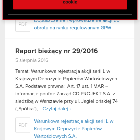
(dalej jako „Spółka”), w nawiązaniu do…
Czytaj
cookie
społecznościowym, reklamowym i analitycznym.
dalej
Partnerzy mogą połączyć te informacje z innymi
Dopuszczenie i wprowadzenie akcji do
danymi otrzymanymi od Ciebie lub uzyskanymi
PDF
obrotu na rynku regulowanym GPW
podczas korzystania z ich usług. Kontynuując
korzystanie z naszej witryny, zgadasz się na
używanie plików cookie.
Raport bieżący nr 29/2016
5 sierpnia 2016
Temat: Warunkowa rejestracja akcji serii L w
Krajowym Depozycie Papierów Wartościowych
S.A. Podstawa prawna: Art. 17 ust. 1 MAR –
informacje poufne Zarząd CD PROJEKT S.A. z
siedzibą w Warszawie przy ul. Jagiellońskiej 74
(„Spółka”),…
Czytaj dalej
Warunkowa rejestracja akcji serii L w
PDF
Krajowym Depozycie Papierów
Wartościowych S.A.