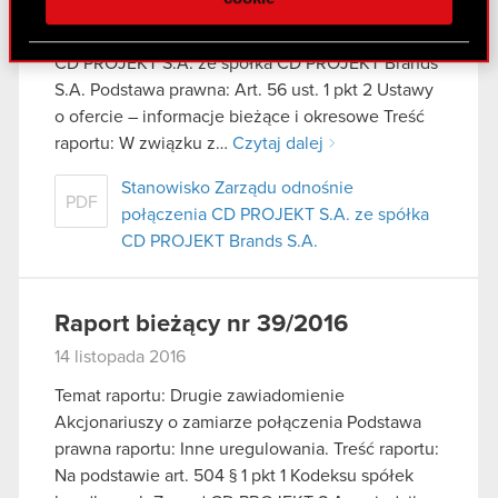
społecznościowym, reklamowym i analitycznym.
Temat: Stanowisko Zarządu odnośnie połączenia
Partnerzy mogą połączyć te informacje z innymi
CD PROJEKT S.A. ze spółka CD PROJEKT Brands
danymi otrzymanymi od Ciebie lub uzyskanymi
S.A. Podstawa prawna: Art. 56 ust. 1 pkt 2 Ustawy
podczas korzystania z ich usług. Kontynuując
o ofercie – informacje bieżące i okresowe Treść
korzystanie z naszej witryny, zgadasz się na
raportu: W związku z…
Czytaj dalej
używanie plików cookie.
Stanowisko Zarządu odnośnie
PDF
połączenia CD PROJEKT S.A. ze spółka
CD PROJEKT Brands S.A.
Raport bieżący nr 39/2016
14 listopada 2016
Temat raportu: Drugie zawiadomienie
Akcjonariuszy o zamiarze połączenia Podstawa
prawna raportu: Inne uregulowania. Treść raportu:
Na podstawie art. 504 § 1 pkt 1 Kodeksu spółek