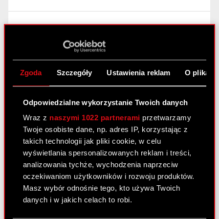
Raport bieżący nr 42/2016
28 listopada 2016
Temat: Warunkowa rejestracja akcji serii L w
Zgoda
Szczegóły
Ustawienia reklam
O plikach
Krajowym Depozycie Papierów Wartościowych
S.A. Podstawa prawna: Art. 17 ust. 1 MAR –
informacje poufne Zarząd CD PROJEKT S.A. z
Odpowiedzialne wykorzystanie Twoich danych
siedzibą w Warszawie przy ul. Jagiellońskiej 74
Wraz z
naszymi 1022 partnerami
przetwarzamy
(„Spółka”),…
Czytaj dalej
Twoje osobiste dane, np. adres IP, korzystając z
takich technologii jak pliki cookie, w celu
Warunkowa rejestracja akcji serii L w
PDF
wyświetlania spersonalizowanych reklam i treści,
Krajowym Depozycie Papierów
analizowania tychże, wychodzenia naprzeciw
Wartościowych S.A.
oczekiwaniom użytkowników i rozwoju produktów.
Masz wybór odnośnie tego, kto używa Twoich
danych i w jakich celach to robi.
Raport bieżący nr 41/2016
25 listopada 2016