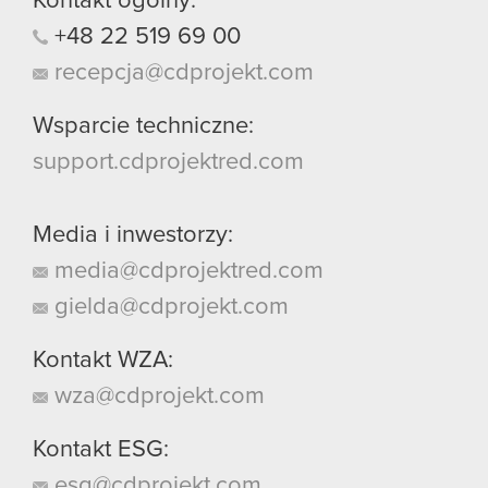
Kontakt ogólny:
+48
22
519
69
00
recepcja@cdprojekt.com
Wsparcie techniczne:
support.cdprojektred.com
Media i inwestorzy:
media@cdprojektred.com
gielda@cdprojekt.com
Kontakt WZA:
wza@cdprojekt.com
Kontakt ESG:
esg@cdprojekt.com