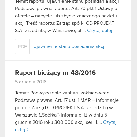
Temat raportu: Ujawnienie stanu posiadania akcji
korzystanie z naszej witryny, zgadasz się na
Podstawa prawna raportu: Art. 70 pkt 1 Ustawy o
używanie plików cookie.
ofercie – nabycie lub zbycie znacznego pakietu
akcji Treść raportu: Zarząd spółki CD PROJEKT
S.A. z siedzibą w Warszawie, ul….
Czytaj dalej
Ujawnienie stanu posiadania akcji
PDF
Raport bieżący nr 48/2016
5 grudnia 2016
Temat: Podwyższenie kapitału zakładowego
Podstawa prawna: Art. 17 ust. 1 MAR – informacje
poufne Zarząd CD PROJEKT S.A. z siedzibą w
Warszawie („Spółka”) informuje, iż w dniu 5
grudnia 2016 roku 300.000 akcji serii L…
Czytaj
dalej