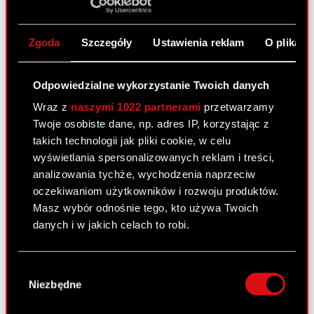
Terminy przekazywania raportów
PDF
okresowych w 2017 roku
Zgoda
Szczegóły
Ustawienia reklam
O plikach
Odpowiedzialne wykorzystanie Twoich danych
Raport bieżący nr 51/2016
Wraz z
naszymi 1022 partnerami
przetwarzamy
30 grudnia 2016
Twoje osobiste dane, np. adres IP, korzystając z
Temat raportu: Rejestracja połączenia CD
takich technologii jak pliki cookie, w celu
PROJEKT S.A. ze spółką zależną CD PROJEKT
wyświetlania spersonalizowanych reklam i treści,
Brands S.A. Podstawa prawna: Art. 17 ust. 1 MAR –
analizowania tychże, wychodzenia naprzeciw
informacje poufne Treść raportu: Zarząd spółki
oczekiwaniom użytkowników i rozwoju produktów.
CD PROJEKT S.A. („Spółka”) zawiadamia, że w…
Masz wybór odnośnie tego, kto używa Twoich
Czytaj dalej
danych i w jakich celach to robi.
Rejestracja połączenia CD PROJEKT S.A.
Jeśli wyrazisz na to zgodę, chcielibyśmy również:
PDF
ze spółką zależną CD PROJEKT Brands
Wybór
Gromadzić dane dotyczące Twojej
Niezbędne
S.A.
zgody
lokalizacji geograficznej z dokładnością nawet
do kilku metrów